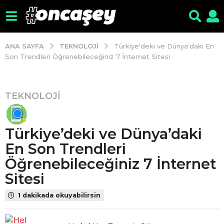
TEKNOLOJI
ANA SAYFA
Türkiye'deki ve Dünya'daki En
Son Trendleri Öğrenebileceğiniz 7 İnternet Sitesi
TEKNOLOJI
4
y
ı
Türkiye’deki ve Dünya’daki
l
ö
En Son Trendleri
n
Öğrenebileceğiniz 7 İnternet
c
Sitesi
e
4
1 dakikada okuyabilirsin
y
ı