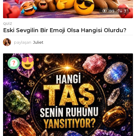
199
3
QUIZ
Eski Sevgilin Bir Emoji Olsa Hangisi Olurdu?
paylaşan
Juliet