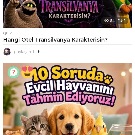
54
1
QUIZ
Hangi Otel Transilvanya Karakterisin?
paylaşan
lilith