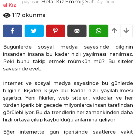
Helal Kız Emmiş Süt
paylaşan
4 yıl önce
4
l
y
ö
ı
117
okunma
n
l
c
ö
n
e
c
e
Bugünlerde sosyal medya sayesinde bilginin
insandan insana bu kadar hızlı yayılması inanılmaz.
Peki bunu takip etmek mümkün mü? Bu siteler
sayesinde evet.
İnternet ve sosyal medya sayesinde bu günlerde
bilginin kişiden kişiye bu kadar hızlı yayılabilmesi
şaşırtıcı. Yeni fikirler, web siteleri, videolar ve her
türden içerik bir gecede milyonlarca insan tarafından
görülebiliyor. Bu da trendlerin her zamankinden daha
hızlı ortaya çıkıp kaybolduğu anlamına geliyor.
Eğer internette gün içerisinde saatlerce vakit