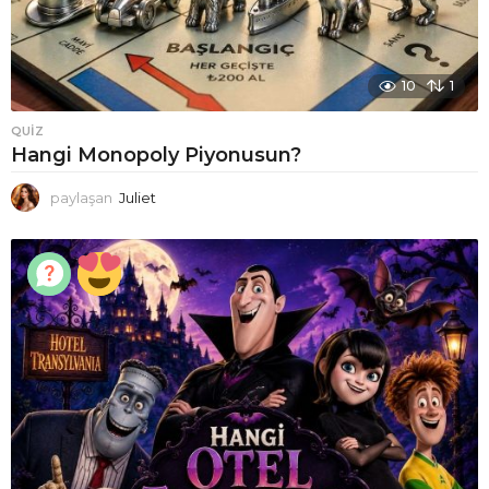
10
1
QUIZ
Hangi Monopoly Piyonusun?
paylaşan
Juliet