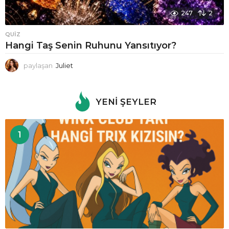
247
2
QUIZ
Hangi Taş Senin Ruhunu Yansıtıyor?
paylaşan
Juliet
YENI ŞEYLER
1