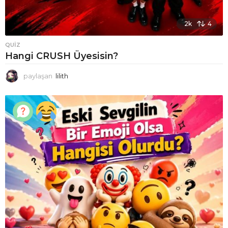
2k
4
QUIZ
Hangi CRUSH Üyesisin?
paylaşan
lilith