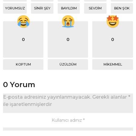
YORUMSUZ
SINIR ŞEY
BAYILDIM
SEVDIM
BEN ŞOK
0
0
0
KOPTUM
ÜZÜLDÜM
MIKEMMEL
0 Yorum
E-posta adresiniz yayınlanmayacak.
Gerekli alanlar
*
ile işaretlenmişlerdir