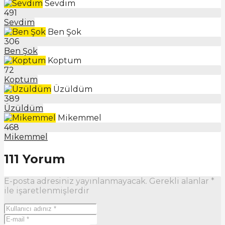
Sevdim
491
Sevdim
Ben Şok
306
Ben Şok
Koptum
72
Koptum
Üzüldüm
389
Üzüldüm
Mikemmel
468
Mikemmel
111 Yorum
E-posta adresiniz yayınlanmayacak.
Gerekli alanlar
*
ile işaretlenmişlerdir