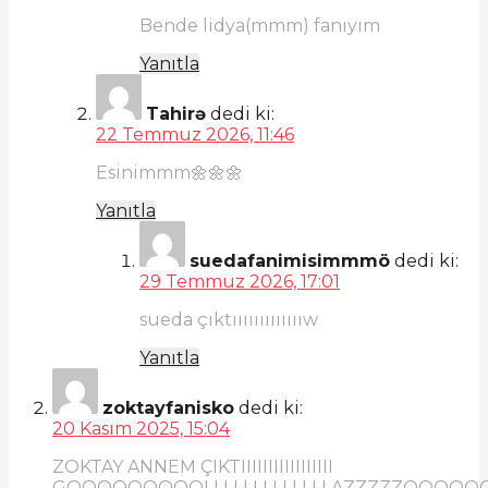
Bende lidya(mmm) fanıyım
Yanıtla
Tahirə
dedi ki:
22 Temmuz 2026, 11:46
Esinimmm🌼🌼🌼
Yanıtla
suedafanimisimmmö
dedi ki:
29 Temmuz 2026, 17:01
sueda çıktıııııııııııııw
Yanıtla
zoktayfanisko
dedi ki:
20 Kasım 2025, 15:04
ZOKTAY ANNEM ÇIKTIIIIIIIIIIIIIIIII
GOOOOOOOOOLLLLLLLLLLLLLAZZZZZOOOO