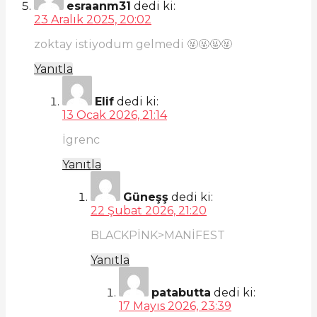
esraanm31
dedi ki:
23 Aralık 2025, 20:02
zoktay istiyodum gelmedi 🤬🤬🤬🤬
Yanıtla
Elif
dedi ki:
13 Ocak 2026, 21:14
İgrenc
Yanıtla
Güneşş
dedi ki:
22 Şubat 2026, 21:20
BLACKPİNK>MANİFEST
Yanıtla
patabutta
dedi ki:
17 Mayıs 2026, 23:39