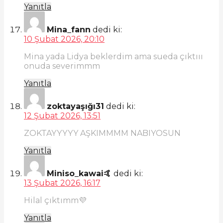
Yanıtla
Mina_fann
dedi ki:
10 Şubat 2026, 20:10
Mina yada Lidya beklerdim ama sueda çıktııı
onuda severimmm
Yanıtla
zoktayaşığı31
dedi ki:
12 Şubat 2026, 13:51
ZOKTAYYYYY AŞKIMMMM NABIYOSUN
Yanıtla
Miniso_kawai🤙
dedi ki:
13 Şubat 2026, 16:17
Hilal çıktımm💜
Yanıtla