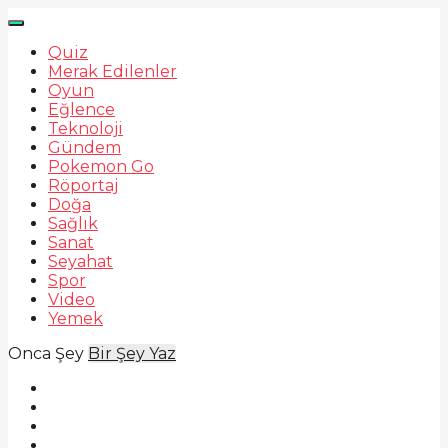
Quiz
Merak Edilenler
Oyun
Eğlence
Teknoloji
Gündem
Pokemon Go
Röportaj
Doğa
Sağlık
Sanat
Seyahat
Spor
Video
Yemek
Onca Şey
Bir Şey Yaz