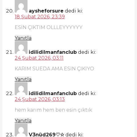
aysheforsure
dedi ki:
18 Şubat 2026, 23:39
ESİN ÇIKTIM OLLLEYYYYYY
Yanıtla
idilidilmanfanclub
dedi ki:
24 Şubat 2026, 03:11
KARIM SUEDA AMA ESİN ÇIKIYO
Yanıtla
idilidilmanfanclub
dedi ki:
24 Şubat 2026, 03:13
hem karım hem ben esin çıktık
Yanıtla
V3nüd269♡☆
dedi ki: