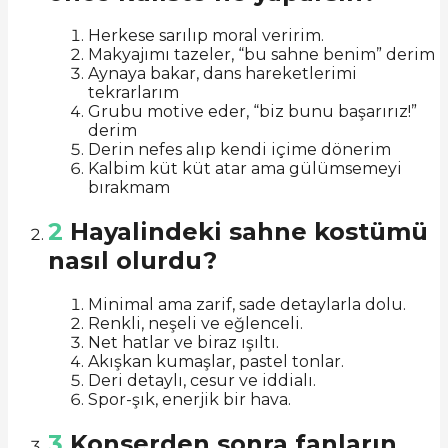
Herkese sarılıp moral veririm.
Makyajımı tazeler, “bu sahne benim” derim
Aynaya bakar, dans hareketlerimi
tekrarlarım
Grubu motive eder, “biz bunu başarırız!”
derim
Derin nefes alıp kendi içime dönerim
Kalbim küt küt atar ama gülümsemeyi
bırakmam
2
Hayalindeki sahne kostümü
nasıl olurdu?
Minimal ama zarif, sade detaylarla dolu.
Renkli, neşeli ve eğlenceli.
Net hatlar ve biraz ışıltı.
Akışkan kumaşlar, pastel tonlar.
Deri detaylı, cesur ve iddialı.
Spor-şık, enerjik bir hava.
3
Konserden sonra fanların