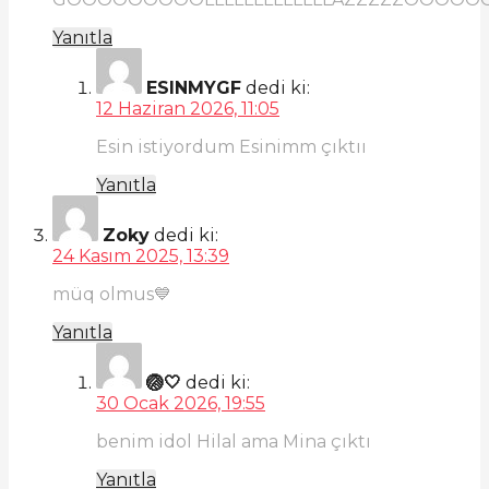
Yanıtla
ESINMYGF
dedi ki:
12 Haziran 2026, 11:05
Esin istiyordum Esinimm çıktıı
Yanıtla
Zoky
dedi ki:
24 Kasım 2025, 13:39
müq olmus💙
Yanıtla
🏐🤍
dedi ki:
30 Ocak 2026, 19:55
benim idol Hilal ama Mina çıktı
Yanıtla