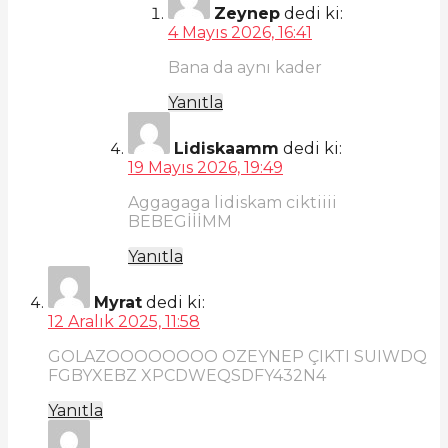
Zeynep
dedi ki:
4 Mayıs 2026, 16:41
Bana da aynı kader
Yanıtla
Lidiskaamm
dedi ki:
19 Mayıs 2026, 19:49
Aggagaga lidiskam ciktiiii
BEBEGİİİMM
Yanıtla
Myrat
dedi ki:
12 Aralık 2025, 11:58
GOLAZOOOOOOOO OZEYNEP ÇIKTI SUIWDQ
FGBYXEBZ XPCDWEQSDFY432N4
Yanıtla