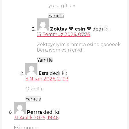
yuru git ♀♀
Yanıtla
Zoktay 💙 esin 💛
dedi ki:
15 Temmuz 2026, 07:35
Zoktaycıyım ammma esine çoooook
benziyom esin çıkdı
Yanıtla
Esra
dedi ki:
3 Nisan 2026, 21:03
Olabilir
Yanıtla
Perrra
dedi ki:
31 Aralık 2025, 19:46
Esinnnnnn