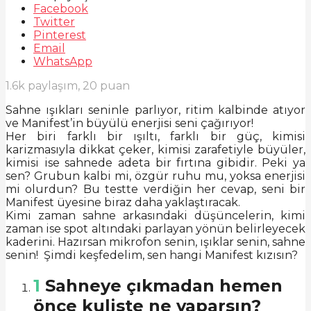
Facebook
Twitter
Pinterest
Email
WhatsApp
1.6k
paylaşım,
20
puan
Sahne ışıkları seninle parlıyor, ritim kalbinde atıyor
ve Manifest’in büyülü enerjisi seni çağırıyor!
Her biri farklı bir ışıltı, farklı bir güç, kimisi
karizmasıyla dikkat çeker, kimisi zarafetiyle büyüler,
kimisi ise sahnede adeta bir fırtına gibidir. Peki ya
sen? Grubun kalbi mi, özgür ruhu mu, yoksa enerjisi
mi olurdun? Bu testte verdiğin her cevap, seni bir
Manifest üyesine biraz daha yaklaştıracak.
Kimi zaman sahne arkasındaki düşüncelerin, kimi
zaman ise spot altındaki parlayan yönün belirleyecek
kaderini. Hazırsan mikrofon senin, ışıklar senin, sahne
senin! Şimdi keşfedelim, sen hangi Manifest kızısın?
1
Sahneye çıkmadan hemen
önce kuliste ne yaparsın?