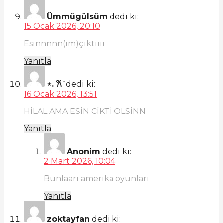
Ümmügülsüm
dedi ki:
15 Ocak 2026, 20:10
Esinnnnn(im)çıktıııı
Yanıtla
⋆. 𐙚 ̊
dedi ki:
16 Ocak 2026, 13:51
HİLAL AMA ESİN CİKTİ OLSİNN
Yanıtla
Anonim
dedi ki:
2 Mart 2026, 10:04
Bunlaarı amerika oyunları
Yanıtla
zoktayfan
dedi ki: