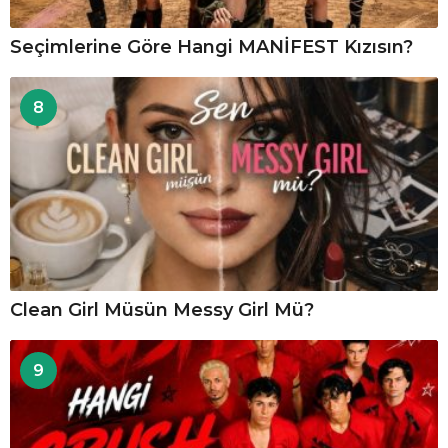
Seçimlerine Göre Hangi MANİFEST Kızısın?
8
Clean Girl Müsün Messy Girl Mü?
9