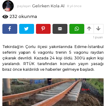
ı
Gelirken Kola Al
paylaşan
8 yıl önce
8
l
y
ö
ı
232
okunma
n
l
c
ö
n
e
c
1
puan
e
Tekirdağ’ın Çorlu ilçesi yakınlarında Edirne-İstanbul
seferini yapan 6 vagonlu trenin 5 vagonu raydan
çıkarak devrildi. Kazada 24 kişi öldü. 300’ü aşkın kişi
yaralandı. RTÜK tarafından konulan yayın yasağı
biraz önce kaldırıldı ve haberler gelmeye başladı.