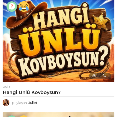
8
1
QUIZ
Hangi Ünlü Kovboysun?
paylaşan
Juliet