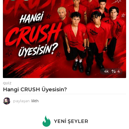
4k
4
QUIZ
Hangi CRUSH Üyesisin?
paylaşan
lilith
YENI ŞEYLER