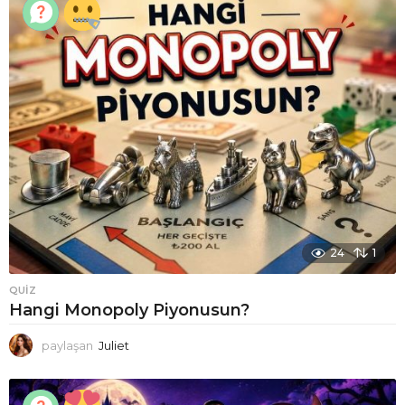
24
1
QUIZ
Hangi Monopoly Piyonusun?
paylaşan
Juliet