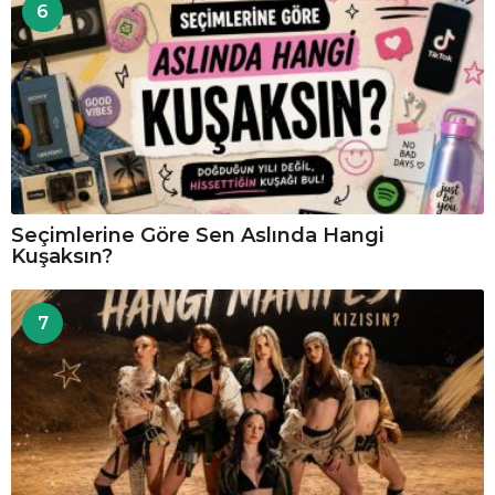
6
Seçimlerine Göre Sen Aslında Hangi
Kuşaksın?
7