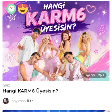
77
1
QUIZ
Hangi KARM6 Üyesisin?
paylaşan
lilith