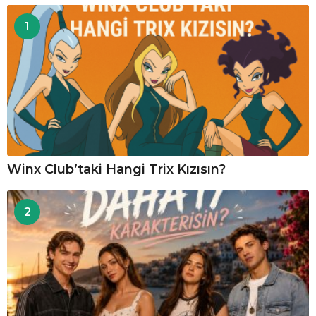
1
Winx Club’taki Hangi Trix Kızısın?
2