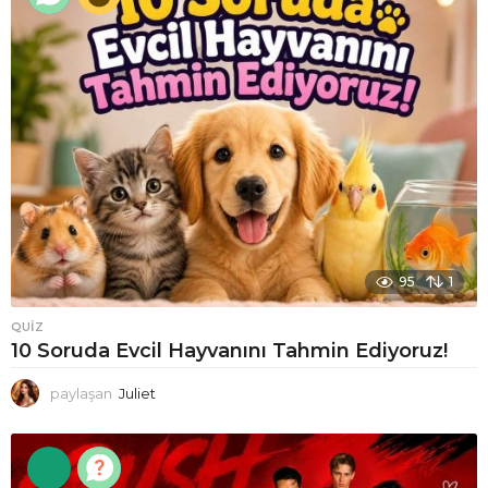
95
1
QUIZ
10 Soruda Evcil Hayvanını Tahmin Ediyoruz!
paylaşan
Juliet