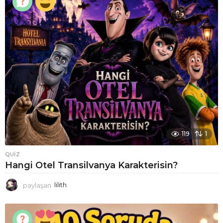
119
1
QUIZ
Hangi Otel Transilvanya Karakterisin?
paylaşan
lilith