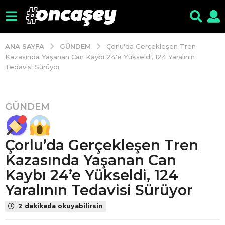
GÜNDEM
ANA SAYFA
Çorlu'da Gerçekleşen Tren
Kazasında Yaşanan Can Kaybı 24'e Yükseldi, 124 Yaralının
Tedavisi Sürüyor
GÜNDEM
8
y
ı
Çorlu’da Gerçekleşen Tren
l
ö
Kazasında Yaşanan Can
n
Kaybı 24’e Yükseldi, 124
c
Yaralının Tedavisi Sürüyor
e
8
2 dakikada okuyabilirsin
y