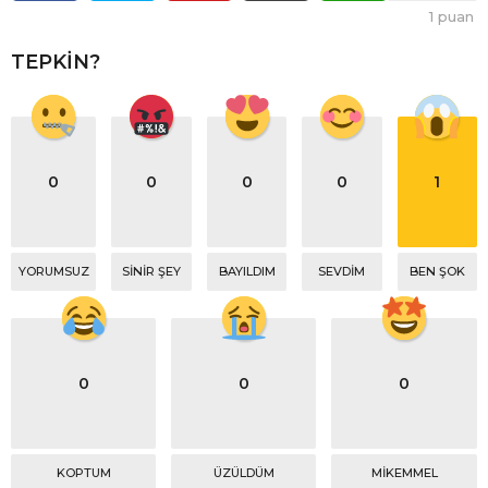
1
puan
TEPKIN?
0
0
0
0
1
YORUMSUZ
SINIR ŞEY
BAYILDIM
SEVDIM
BEN ŞOK
0
0
0
KOPTUM
ÜZÜLDÜM
MIKEMMEL