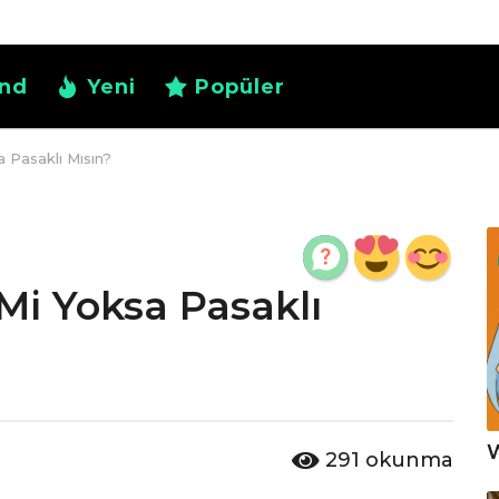
nd
Yeni
Popüler
 Pasaklı Mısın?
Mi Yoksa Pasaklı
W
291
okunma