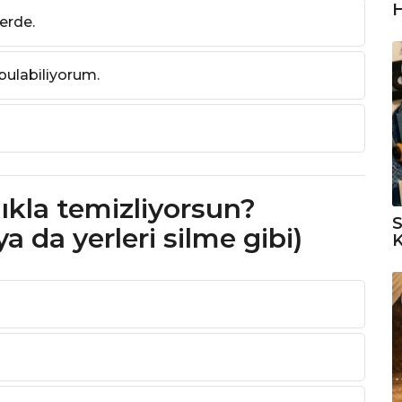
H
erde.
 bulabiliyorum.
lıkla temizliyorsun?
S
 da yerleri silme gibi)
K