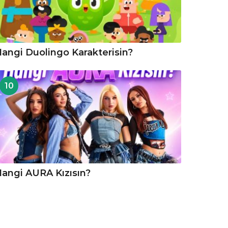
angi Duolingo Karakterisin?
10
angi AURA Kızısın?