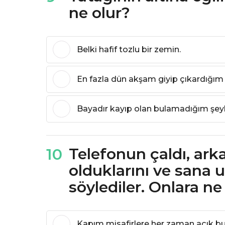
ne olur?
Belki hafif tozlu bir zemin.
En fazla dün akşam giyip çıkardığım
Bayadır kayıp olan bulamadığım şeyl
Telefonun çaldı, ark
10
olduklarını ve sana 
söylediler. Onlara ne
Kapım misafirlere her zaman açık bu