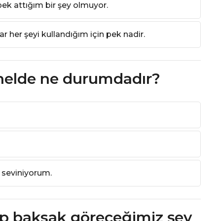
pek attığım bir şey olmuyor.
r her şeyi kullandığım için pek nadir.
nelde ne durumdadır?
 seviniyorum.
lip baksak göreceğimiz şey