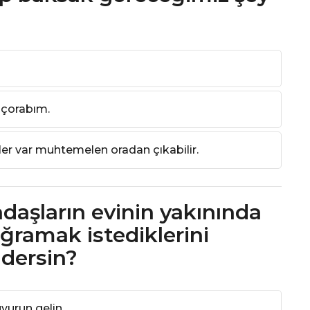
 çorabım.
er var muhtemelen oradan çıkabilir.
adaşların evinin yakınında
uğramak istediklerini
 dersin?
yurun gelin.