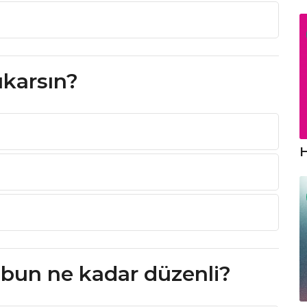
ıkarsın?
H
obun ne kadar düzenli?