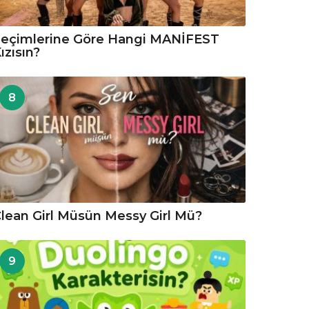
eçimlerine Göre Hangi MANİFEST
ızısın?
8
lean Girl Müsün Messy Girl Mü?
9