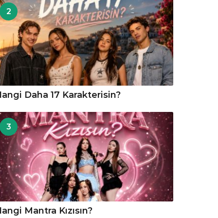
2
angi Daha 17 Karakterisin?
3
angi Mantra Kızısın?