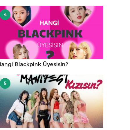
4
angi Blackpink Üyesisin?
5