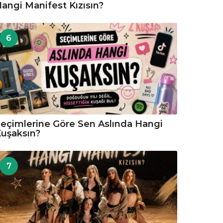
angi Manifest Kızısın?
6
eçimlerine Göre Sen Aslında Hangi
uşaksın?
7