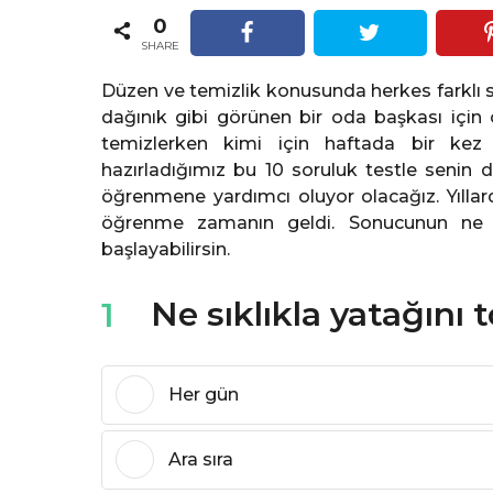
ı
ı
0
Facebook
Twitter
l
l
SHARE
ö
ö
n
Düzen ve temizlik konusunda herkes farklı sta
n
c
dağınık gibi görünen bir oda başkası için 
c
e
temizlerken kimi için haftada bir kez 
e
hazırladığımız bu 10 soruluk testle senin
öğrenmene yardımcı oluyor olacağız. Yılla
öğrenme zamanın geldi. Sonucunun ne 
başlayabilirsin.
Ne sıklıkla yatağını 
1
Her gün
Ara sıra