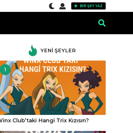
BIR ŞEY YAZ
YENI ŞEYLER
1
inx Club’taki Hangi Trix Kızısın?