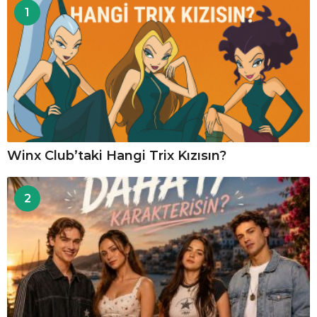
1
Winx Club’taki Hangi Trix Kızısın?
2