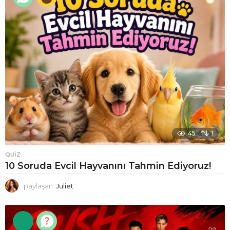
45
1
QUIZ
10 Soruda Evcil Hayvanını Tahmin Ediyoruz!
paylaşan
Juliet