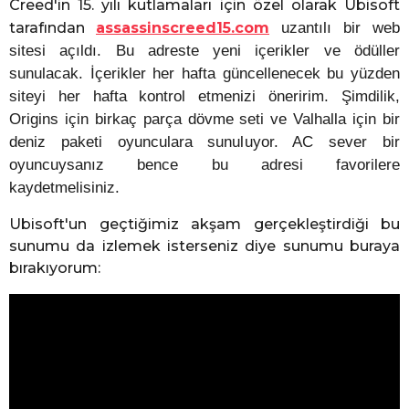
Creed'in 15. yılı kutlamaları için özel olarak Ubisoft
tarafından
assassinscreed15.com
uzantılı bir web
sitesi açıldı. Bu adreste yeni içerikler ve ödüller
sunulacak. İçerikler her hafta güncellenecek bu yüzden
siteyi her hafta kontrol etmenizi öneririm. Şimdilik,
Origins için birkaç parça dövme seti ve Valhalla için bir
deniz paketi oyunculara sunuluyor. AC sever bir
oyuncuysanız bence bu adresi favorilere
kaydetmelisiniz.
Ubisoft'un geçtiğimiz akşam gerçekleştirdiği bu
sunumu da izlemek isterseniz diye sunumu buraya
bırakıyorum: