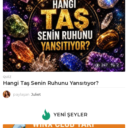
247
2
QUIZ
Hangi Taş Senin Ruhunu Yansıtıyor?
paylaşan
Juliet
YENI ŞEYLER