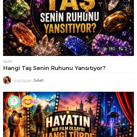
190
2
QUIZ
Hangi Taş Senin Ruhunu Yansıtıyor?
paylaşan
Juliet