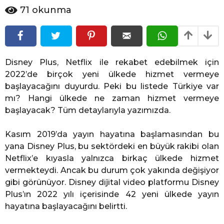
l
ı
71
okunma
ö
l
ö
n
n
c
c
e
e
Disney Plus, Netflix ile rekabet edebilmek için
2022’de birçok yeni ülkede hizmet vermeye
başlayacağını duyurdu. Peki bu listede Türkiye var
mı? Hangi ülkede ne zaman hizmet vermeye
başlayacak? Tüm detaylarıyla yazımızda.
Kasım 2019’da yayın hayatına başlamasından bu
yana Disney Plus, bu sektördeki en büyük rakibi olan
Netflix’e kıyasla yalnızca birkaç ülkede hizmet
vermekteydi. Ancak bu durum çok yakında değişiyor
gibi görünüyor. Disney dijital video platformu Disney
Plus’ın 2022 yılı içerisinde 42 yeni ülkede yayın
hayatına başlayacağını belirtti.