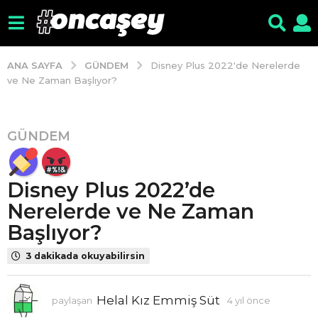
GÜNDEM
ANA SAYFA
Disney Plus 2022'de Nerelerde
ve Ne Zaman Başlıyor?
GÜNDEM
4
y
ı
Disney Plus 2022’de
l
ö
Nerelerde ve Ne Zaman
n
Başlıyor?
c
e
3 dakikada okuyabilirsin
4
y
Helal Kız Emmiş Süt
paylaşan
4 yıl önce
4
ı
y