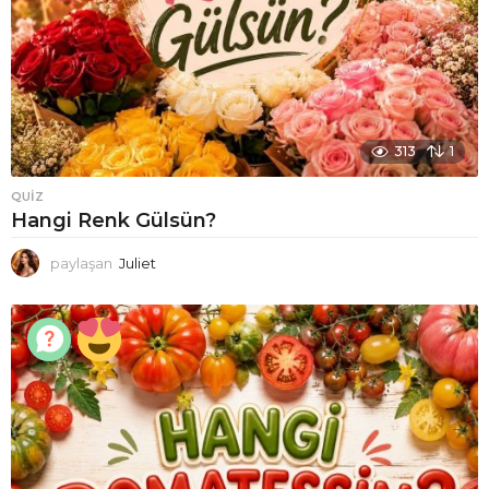
313
1
QUIZ
Hangi Renk Gülsün?
paylaşan
Juliet