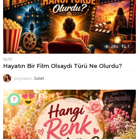
284
1
QUIZ
Hayatın Bir Film Olsaydı Türü Ne Olurdu?
paylaşan
Juliet