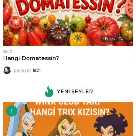
127
1
QUIZ
Hangi Domatessin?
paylaşan
lilith
YENI ŞEYLER
1