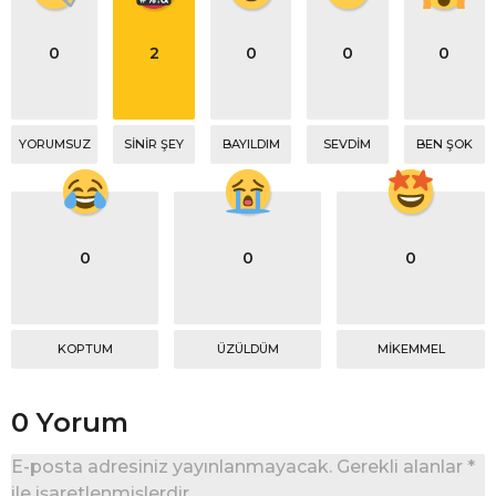
0
2
0
0
0
YORUMSUZ
SINIR ŞEY
BAYILDIM
SEVDIM
BEN ŞOK
0
0
0
KOPTUM
ÜZÜLDÜM
MIKEMMEL
0 Yorum
E-posta adresiniz yayınlanmayacak.
Gerekli alanlar
*
ile işaretlenmişlerdir