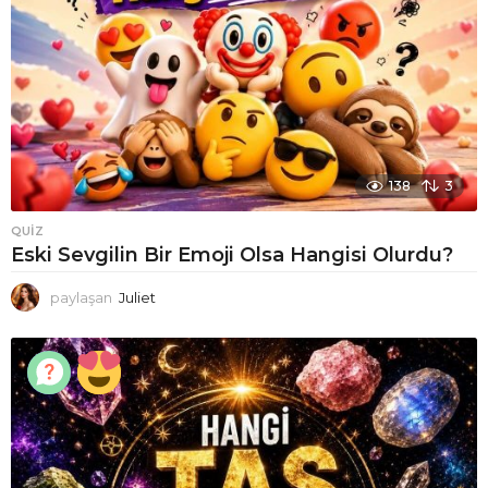
138
3
QUIZ
Eski Sevgilin Bir Emoji Olsa Hangisi Olurdu?
paylaşan
Juliet