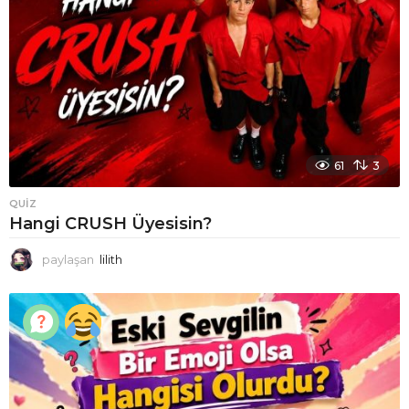
61
3
QUIZ
Hangi CRUSH Üyesisin?
paylaşan
lilith