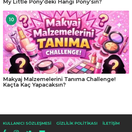
My Little Pony’deki Hangi Pony’sin?
10
Makyaj Malzemelerini Tanıma Challenge!
Kaçta Kaç Yapacaksın?
KULLANICI SÖZLEŞMESI
GIZLILIK POLITIKASI
İLETIŞIM