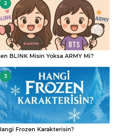
2
en BLINK Misin Yoksa ARMY Mi?
3
angi Frozen Karakterisin?