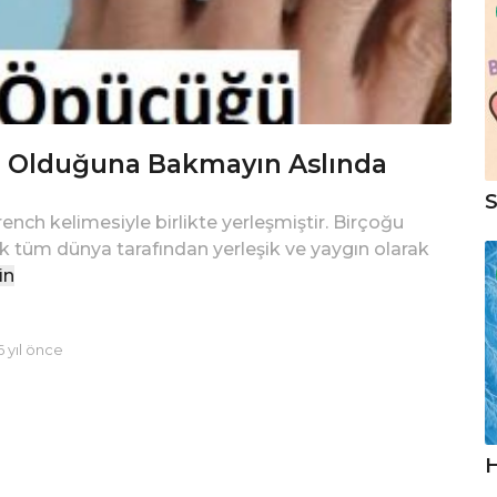
i Olduğuna Bakmayın Aslında
S
rench kelimesiyle birlikte yerleşmiştir. Birçoğu
ık tüm dünya tarafından yerleşik ve yaygın olarak
in
6 yıl önce
H