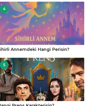
4
ihirli Annemdeki Hangi Perisin?
5
angi Prens Karakterisin?