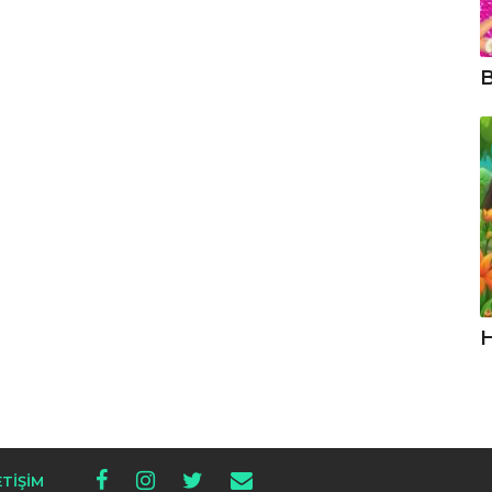
B
H
ETIŞIM