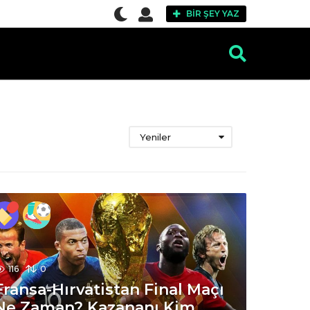
BIR ŞEY YAZ
Yeniler
116
0
Fransa-Hırvatistan Final Maçı
Ne Zaman? Kazananı Kim