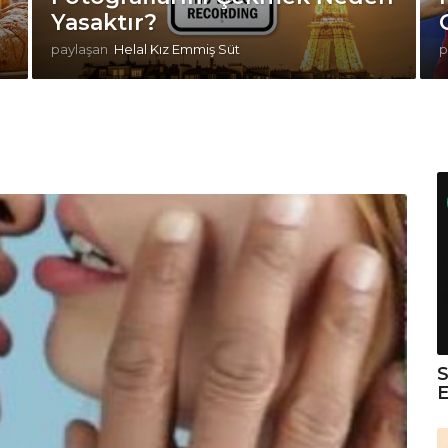
Yasaktır?
paylaşan
Helal Kız Emmiş Süt
p
E