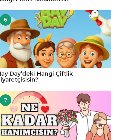
6
ay Day’deki Hangi Çiftlik
iyaretçisisin?
7