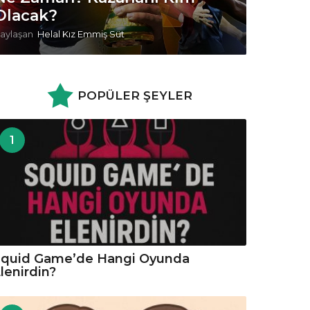
Olacak?
aylaşan
Helal Kız Emmiş Süt
POPÜLER ŞEYLER
1
Squid Game’de Hangi Oyunda
lenirdin?