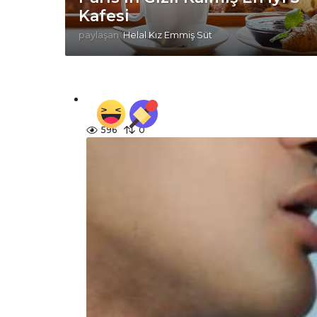
Kafesi
paylaşan
Helal Kız Emmiş Süt
596
0