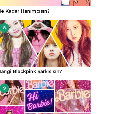
e Kadar Hanımcısın?
8
angi Blackpink Şarkısısın?
9