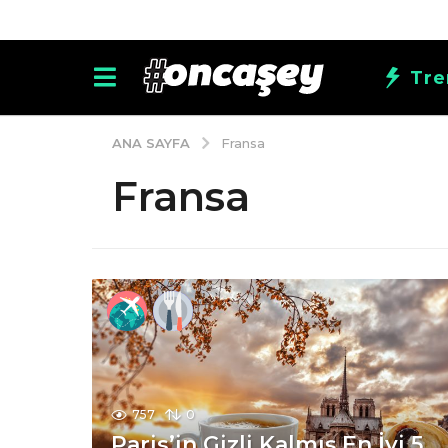
Tre
ANA SAYFA
Fransa
Fransa
757
0
Paris’in Gizli Kalmış En İyi 5