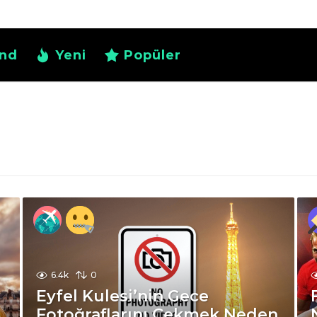
nd
Yeni
Popüler
6.4k
0
Eyfel Kulesi’nin Gece
Fotoğraflarını Çekmek Neden