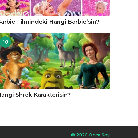
arbie Filmindeki Hangi Barbie’sin?
10
angi Shrek Karakterisin?
© 2026 Onca Şey