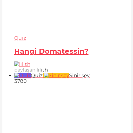
Quiz
Hangi Domatessin?
paylaşan
lilith
Quiz
Sinir şey
378
0