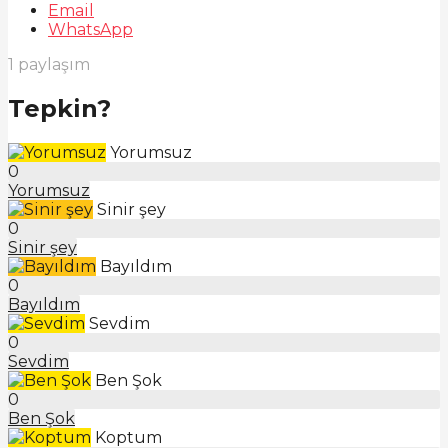
Email
WhatsApp
1
paylaşım
Tepkin?
Yorumsuz
0
Yorumsuz
Sinir şey
0
Sinir şey
Bayıldım
0
Bayıldım
Sevdim
0
Sevdim
Ben Şok
0
Ben Şok
Koptum