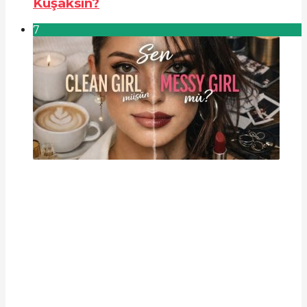
Kuşaksın?
7