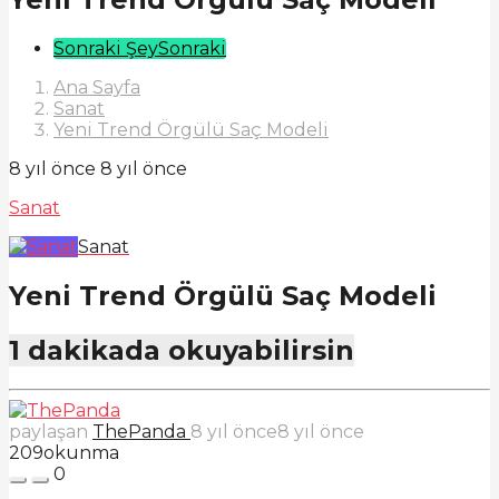
Post
Sonraki Şey
Sonraki
Pagination
Ana Sayfa
Sanat
Yeni Trend Örgülü Saç Modeli
8 yıl önce
8 yıl önce
Sanat
Sanat
Yeni Trend Örgülü Saç Modeli
1 dakikada okuyabilirsin
paylaşan
ThePanda
8 yıl önce
8 yıl önce
209
okunma
0