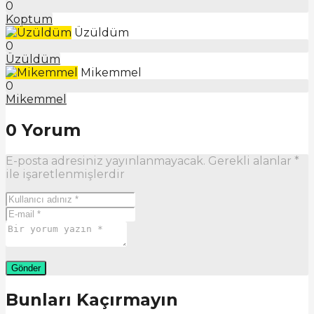
0
Koptum
Üzüldüm
0
Üzüldüm
Mikemmel
0
Mikemmel
0 Yorum
E-posta adresiniz yayınlanmayacak.
Gerekli alanlar
*
ile işaretlenmişlerdir
Bunları Kaçırmayın