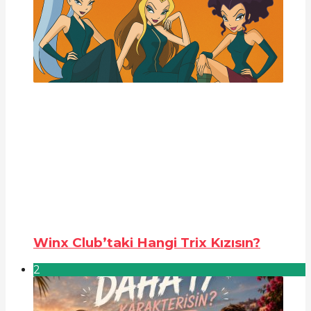
Winx Club’taki Hangi Trix Kızısın?
2