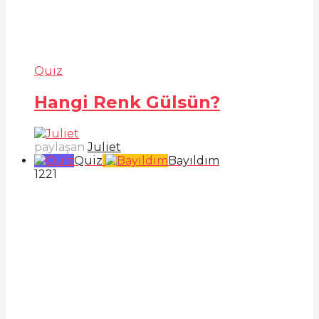
Quiz
Hangi Renk Gülsün?
paylaşan
Juliet
Quiz
Bayıldım
122
1