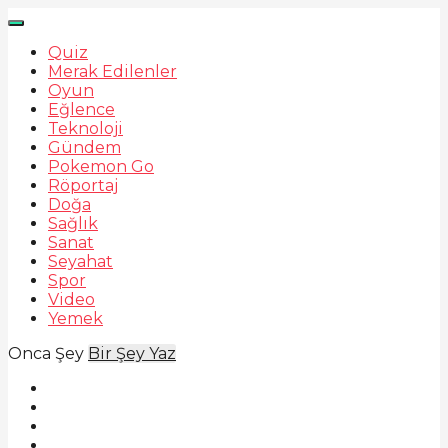
Quiz
Merak Edilenler
Oyun
Eğlence
Teknoloji
Gündem
Pokemon Go
Röportaj
Doğa
Sağlık
Sanat
Seyahat
Spor
Video
Yemek
Onca Şey
Bir Şey Yaz