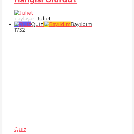
paylaşan
Juliet
Quiz
Bayıldım
173
2
Quiz