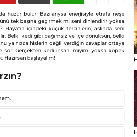
ö
n
c
da huzur bulur. Bazılarıysa enerjisiyle etrafa neşe
e
 Günü tek başına geçirmek mi seni dinlendirir, yoksa
? Hayatın içindeki küçük tercihlerin, aslında seni
lir. Belki kedi gibi bağımsız ve içe dönüksün, belki
 yalnızca hislerin değil, verdiğin cevaplar ortaya
ne sor: Gerçekten kedi insanı mıyım, yoksa köpek
k. Hazırsan başlayalım!
H
rzın?
tmem.
.
H