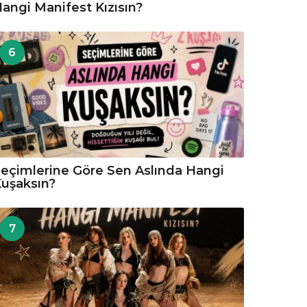
angi Manifest Kızısın?
6
eçimlerine Göre Sen Aslında Hangi
uşaksın?
7