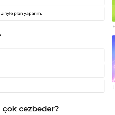
iriyle plan yaparım.
H
?
H
a çok cezbeder?