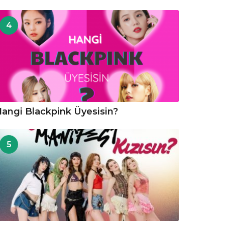
4
angi Blackpink Üyesisin?
5