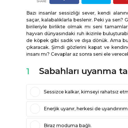
SHARE
ı
l
Bazı insanlar sessizliği sever, kendi alanın
ö
saçar, kalabalıklarla beslenir. Peki ya sen?
n
birileriyle birlikte olmak mı seni tamamlar
c
hayvan dünyasındaki ruh ikizinle buluşturabi
e
de köpek gibi sadık ve dışa dönük. Ama bunu
çıkaracak. Şimdi gözlerini kapat ve kendi
insanı mı? Cevaplar az sonra seni ele verece
Sabahları uyanma ta
1
Sessizce kalkar, kimseyi rahatsız e
Enerjik uyanır, herkesi de uyandırırım
Biraz moduma bağlı.