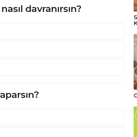
 nasıl davranırsın?
S
K
yaparsın?
C