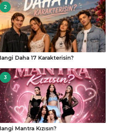
2
angi Daha 17 Karakterisin?
3
angi Mantra Kızısın?