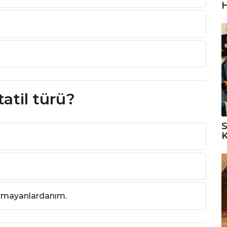
H
tatil türü?
S
K
k
uramayanlardanım.