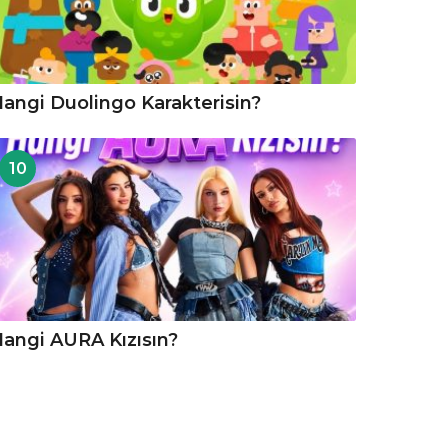
angi Duolingo Karakterisin?
10
angi AURA Kızısın?