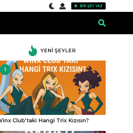
BIR ŞEY YAZ
YENI ŞEYLER
1
inx Club’taki Hangi Trix Kızısın?