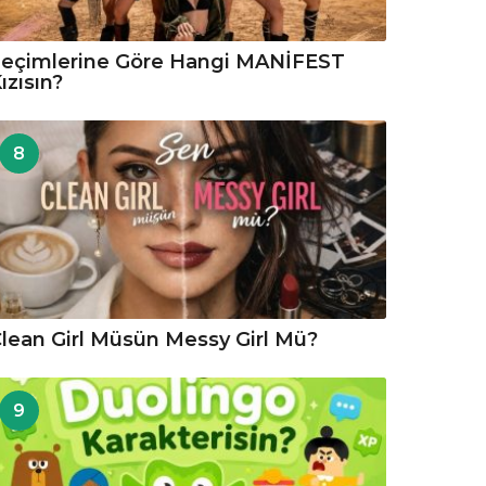
eçimlerine Göre Hangi MANİFEST
ızısın?
8
lean Girl Müsün Messy Girl Mü?
9