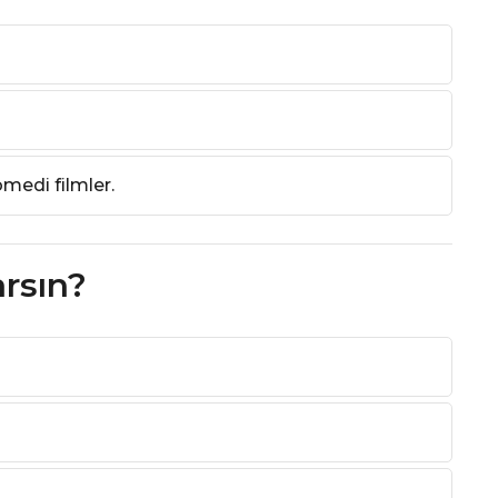
medi filmler.
arsın?