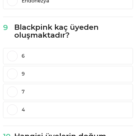
Endonezya
Blackpink kaç üyeden
9
oluşmaktadır?
6
9
7
4
Hangisi üyelerin doğum