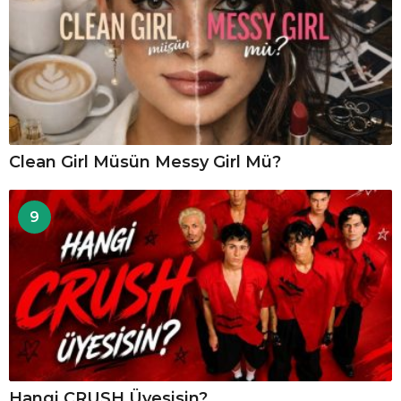
Clean Girl Müsün Messy Girl Mü?
9
Hangi CRUSH Üyesisin?