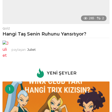
265
2
QUIZ
Hangi Taş Senin Ruhunu Yansıtıyor?
paylaşan
Juliet
YENI ŞEYLER
1