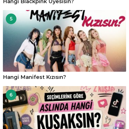
Hangi Blackpink Üyesisin?
5
Hangi Manifest Kızısın?
6