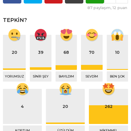
87
paylaşım,
12
puan
TEPKIN?
20
39
68
70
10
YORUMSUZ
SINIR ŞEY
BAYILDIM
SEVDIM
BEN ŞOK
4
20
262
KOPTUM
ÜZÜLDÜM
MIKEMMEL