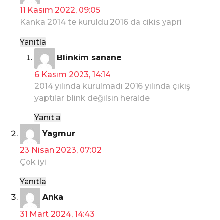
e
11 Kasım 2022, 09:05
d
Kanka 2014 te kuruldu 2016 da cikis yapri
i
k
Yanıtla
i
d
Blinkim sanane
:
e
6 Kasım 2023, 14:14
d
2014 yılında kurulmadı 2016 yılında çıkış
i
yaptılar blink değilsin heralde
k
i
Yanıtla
:
d
Yagmur
e
23 Nisan 2023, 07:02
d
Çok iyi
i
k
Yanıtla
i
d
Anka
:
e
31 Mart 2024, 14:43
d