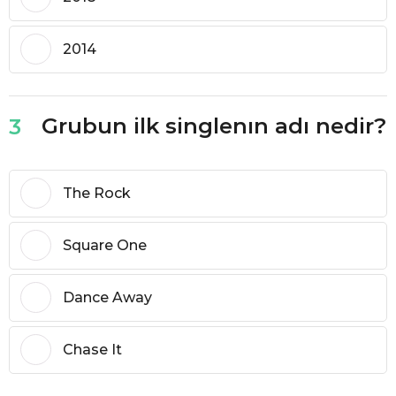
2014
Grubun ilk singlenın adı nedir?
3
The Rock
Square One
Dance Away
Chase It