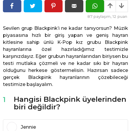
ö
ö
n
n
c
87
paylaşım,
12
puan
e
c
e
Sevilen grup Blackpink’i ne kadar tanıyorsun? Müzik
piyasasına hızlı bir giriş yapan ve geniş hayran
kitlesine sahip ünlü K-Pop kız grubu Blackpink
hayranlarına özel hazırladığımız testimizle
karşınızdayız. Eğer grubun hayranlarından biriysen bu
testi mutlaka çözmeli ve ne kadar sıkı bir hayran
olduğunu herkese göstermelisin. Hazırsan sadece
gerçek Blackpink hayranlarının çözebileceği
testimize başlayalım.
Hangisi Blackpink üyelerinden
1
biri değildir?
Jennie