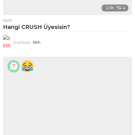
2.5k
4
QUIZ
Hangi CRUSH Üyesisin?
paylaşan
lilith