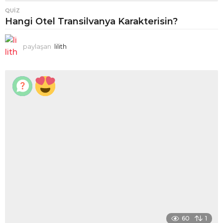
QUIZ
Hangi Otel Transilvanya Karakterisin?
paylaşan
lilith
60
1