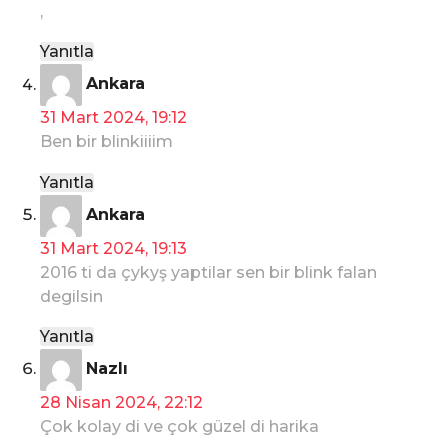
,
i
k
Yanıtla
i
d
Ankara
:
e
31 Mart 2024, 19:12
d
Ben bir blinkiiiim
i
k
Yanıtla
i
d
Ankara
:
e
31 Mart 2024, 19:13
d
2016 ti da çykyş yaptilar sen bir blink falan
i
degilsin
k
i
Yanıtla
:
d
Nazlı
e
28 Nisan 2024, 22:12
d
Çok kolay di ve çok güzel di harika
i