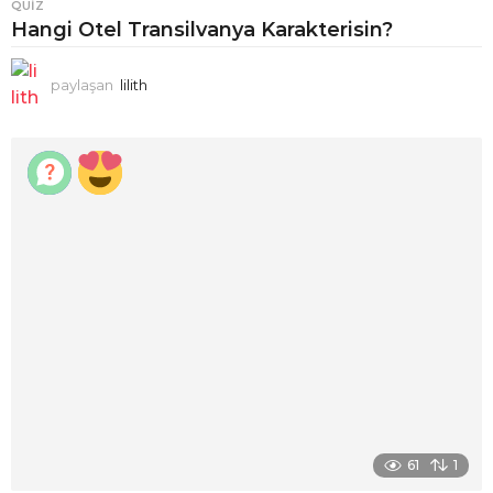
QUIZ
Hangi Otel Transilvanya Karakterisin?
paylaşan
lilith
61
1