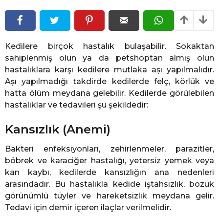
l
l
ö
ö
n
n
c
e
c
Kedilere birçok hastalık bulaşabilir. Sokaktan
e
sahiplenmiş olun ya da petshoptan almış olun
hastalıklara karşı kedilere mutlaka așı yapılmalıdır.
Așı yapılmadığı takdirde kedilerde felç, körlük ve
hatta ölüm meydana gelebilir. Kedilerde görülebilen
hastalıklar ve tedavileri şu şekildedir:
Kansızlık (Anemi)
Bakteri enfeksiyonları, zehirlenmeler, parazitler,
böbrek ve karaciğer hastalığı, yetersiz yemek veya
kan kaybı, kedilerde kansızlığın ana nedenleri
arasındadır. Bu hastalıkla kedide iştahsızlık, bozuk
görünümlü tüyler ve hareketsizlik meydana gelir.
Tedavi için demir içeren ilaçlar verilmelidir.