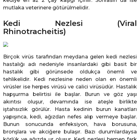
kediye en az 2 çay kaşığı içirilir. Sonrasın da ise
mutlaka veterinere götürülmelidir.
Kedi Nezlesi (Viral
Rhinotracheitis)
Birçok virüs tarafından meydana gelen kedi nezlesi
hastalığı adı nedeniyle insanlardaki gibi basit bir
hastalık gibi görünsede oldukça önemli ve
tehlikelidir. Kedi nezlesine neden olan en önemli
virüsler ise herpes virüsü ve calici virüsüdür. Hastalık
hapşurma belirtisi ile başlar. Burun ve göz yaşı
akıntısı oluşur, devamında ise ateşle birlikte
iştahsızlık görülür. Hasta kedinin burun kanatları
yapışınca, kedi, ağızdan nefes alıp vermeye başlar.
Bunun sonucunda enfeksiyon, hava borusuna,
bronşlara ve akciğere bulaşır. Bazı durumlardaysa
körlük ve ağızda ur oluşur. Kedi nezlesi hemen fark