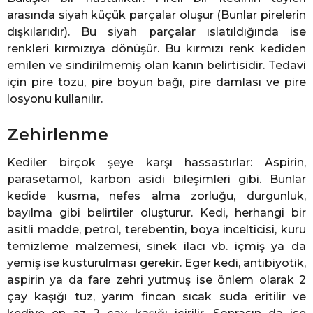
arasında siyah küçük parçalar oluşur (Bunlar pirelerin
dışkılarıdır). Bu siyah parçalar ıslatıldığında ise
renkleri kırmızıya dönüşür. Bu kırmızı renk kediden
emilen ve sindirilmemiş olan kanın belirtisidir. Tedavi
için pire tozu, pire boyun bağı, pire damlası ve pire
losyonu kullanılır.
Zehirlenme
Kediler birçok şeye karşı hassastırlar: Aspirin,
parasetamol, karbon asidi bileşimleri gibi. Bunlar
kedide kusma, nefes alma zorluğu, durgunluk,
bayılma gibi belirtiler oluşturur. Kedi, herhangi bir
asitli madde, petrol, terebentin, boya incelticisi, kuru
temizleme malzemesi, sinek ilacı vb. içmiş ya da
yemiş ise kusturulması gerekir. Eger kedi, antibiyotik,
aspirin ya da fare zehri yutmuş ise önlem olarak 2
çay kaşığı tuz, yarım fincan sıcak suda eritilir ve