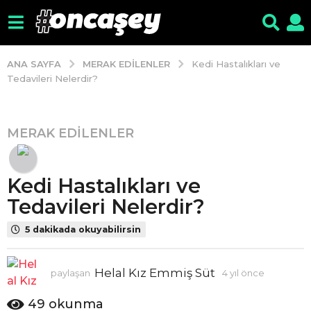
MERAK EDILENLER
ANA SAYFA
Kedi Hastalıkları ve
Tedavileri Nelerdir?
MERAK EDILENLER
4
y
ı
Kedi Hastalıkları ve
l
ö
Tedavileri Nelerdir?
n
5 dakikada okuyabilirsin
c
e
4
Helal Kız Emmiş Süt
paylaşan
4 yıl önce
4
y
y
ı
ı
49
okunma