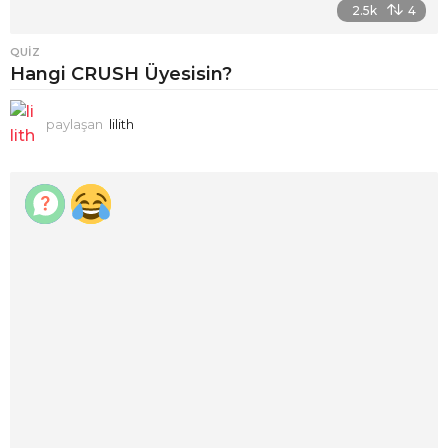
2.5k
4
QUIZ
Hangi CRUSH Üyesisin?
paylaşan
lilith