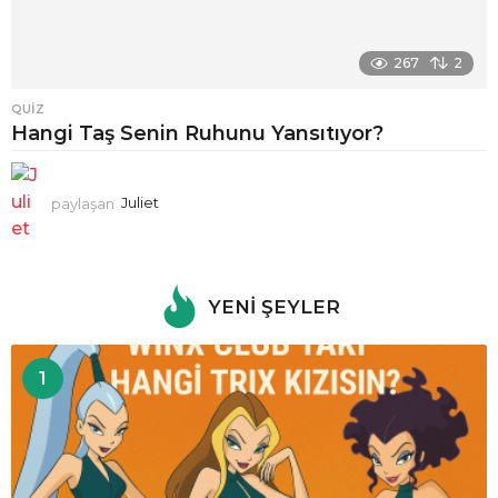
267
2
QUIZ
Hangi Taş Senin Ruhunu Yansıtıyor?
paylaşan
Juliet
YENI ŞEYLER
1