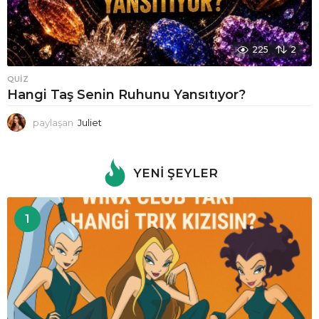
225
2
QUIZ
Hangi Taş Senin Ruhunu Yansıtıyor?
paylaşan
Juliet
YENI ŞEYLER
1