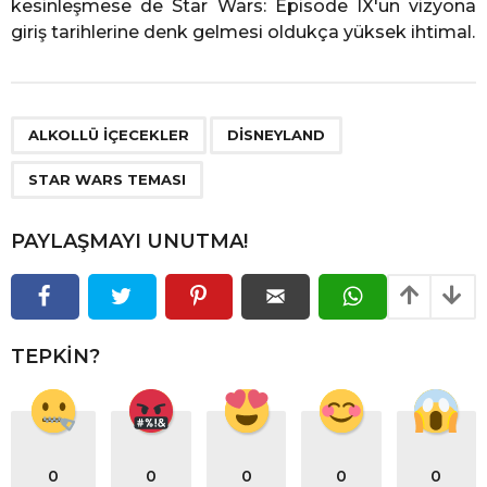
kesinleşmese de Star Wars: Episode IX'un vizyona
giriş tarihlerine denk gelmesi oldukça yüksek ihtimal.
,
,
ALKOLLÜ IÇECEKLER
DISNEYLAND
STAR WARS TEMASI
PAYLAŞMAYI UNUTMA!
TEPKIN?
0
0
0
0
0