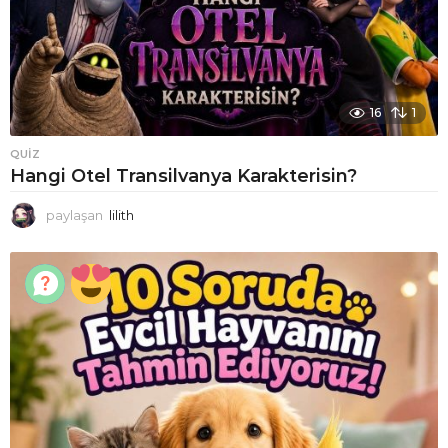
16
1
QUIZ
Hangi Otel Transilvanya Karakterisin?
paylaşan
lilith