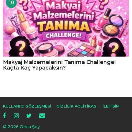
10
Makyaj Malzemelerini Tanıma Challenge!
Kaçta Kaç Yapacaksın?
KULLANICI SÖZLEŞMESI
GIZLILIK POLITIKASI
İLETIŞIM
© 2026 Onca Şey