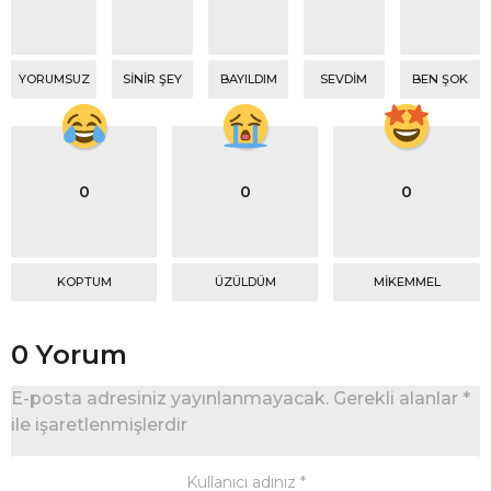
YORUMSUZ
SINIR ŞEY
BAYILDIM
SEVDIM
BEN ŞOK
0
0
0
KOPTUM
ÜZÜLDÜM
MIKEMMEL
0 Yorum
E-posta adresiniz yayınlanmayacak.
Gerekli alanlar
*
ile işaretlenmişlerdir