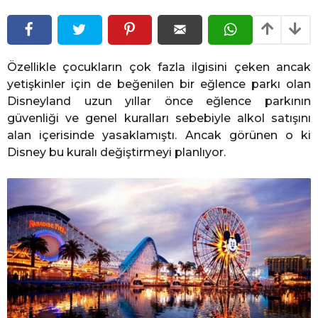
l
l
ö
ö
n
n
c
e
c
Özellikle çocukların çok fazla ilgisini çeken ancak
e
yetişkinler için de beğenilen bir eğlence parkı olan
Disneyland uzun yıllar önce eğlence parkının
güvenliği ve genel kuralları sebebiyle alkol satışını
alan içerisinde yasaklamıştı. Ancak görünen o ki
Disney bu kuralı değiştirmeyi planlıyor.