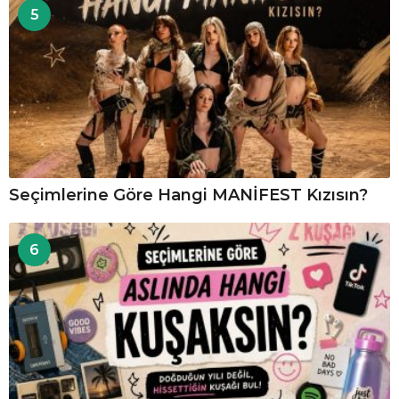
5
Seçimlerine Göre Hangi MANİFEST Kızısın?
6