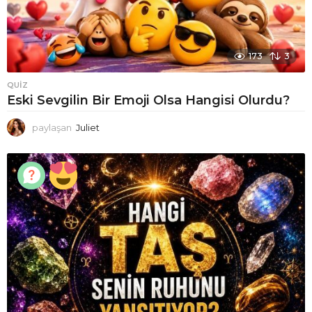
173
3
QUIZ
Eski Sevgilin Bir Emoji Olsa Hangisi Olurdu?
paylaşan
Juliet