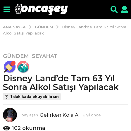
GÜNDEM
ANA SAYFA
Disney Land'de Tam 63 Yıl Sonra
Alkol Satışı Yapılacak
GÜNDEM
,
SEYAHAT
8
y
ı
Disney Land’de Tam 63 Yıl
l
ö
Sonra Alkol Satışı Yapılacak
n
1 dakikada okuyabilirsin
c
e
8
Gelirken Kola Al
paylaşan
8 yıl önce
8
y
y
ı
ı
102
okunma