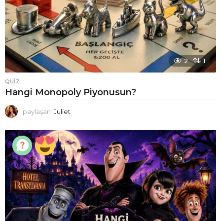
2
1
QUIZ
Hangi Monopoly Piyonusun?
paylaşan
Juliet