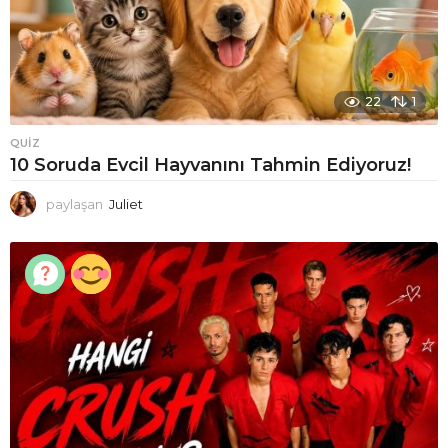
22
1
QUIZ
10 Soruda Evcil Hayvanını Tahmin Ediyoruz!
paylaşan
Juliet