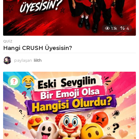
1.1k
4
QUIZ
Hangi CRUSH Üyesisin?
paylaşan
lilith