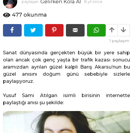
Gelirken Kola Al
paylaşan
8 yıl önce
4
l
y
ö
ı
477
okunma
n
l
c
ö
n
e
c
1
paylaşım
e
Sanat dünyasında gerçekten büyük bir yere sahip
olan ancak çok genç yaşta bir trafik kazası sonucu
aramızdan ayrılan güzel kalpli Barış Akarsu’nun bu
güzel anısını doğum günü sebebiyle sizlerle
paylaşıyoruz.
Yusuf Sami Atılgan isimli birisinin internette
paylaştığı anısı şu şekilde: