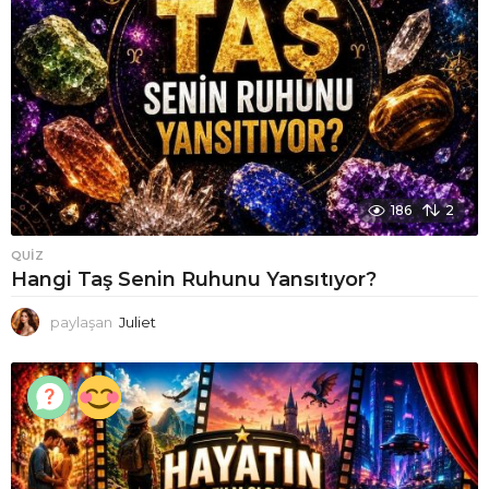
186
2
QUIZ
Hangi Taş Senin Ruhunu Yansıtıyor?
paylaşan
Juliet