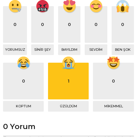
0
0
0
0
0
YORUMSUZ
SINIR ŞEY
BAYILDIM
SEVDIM
BEN ŞOK
0
1
0
KOPTUM
ÜZÜLDÜM
MIKEMMEL
0 Yorum