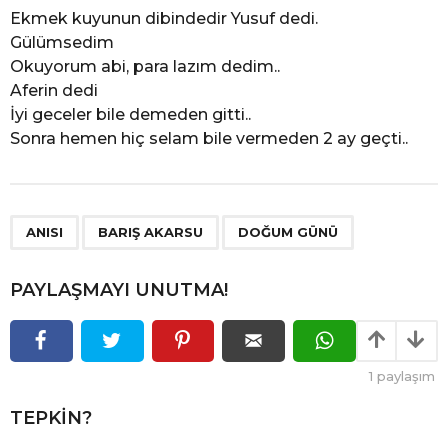
Ekmek kuyunun dibindedir Yusuf dedi.
Gülümsedim
Okuyorum abi, para lazım dedim..
Aferin dedi
İyi geceler bile demeden gitti..
Sonra hemen hiç selam bile vermeden 2 ay geçti..
,
,
ANISI
BARIŞ AKARSU
DOĞUM GÜNÜ
PAYLAŞMAYI UNUTMA!
1
paylaşım
TEPKIN?