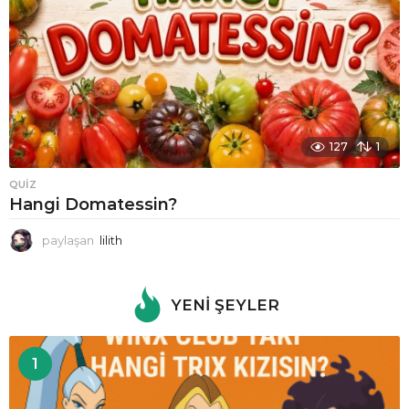
127
1
QUIZ
Hangi Domatessin?
paylaşan
lilith
YENI ŞEYLER
1