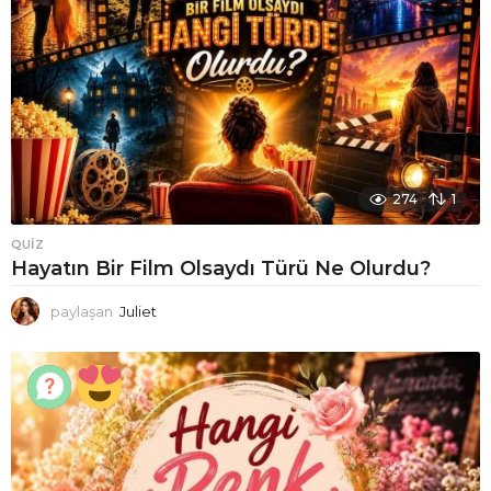
274
1
QUIZ
Hayatın Bir Film Olsaydı Türü Ne Olurdu?
paylaşan
Juliet