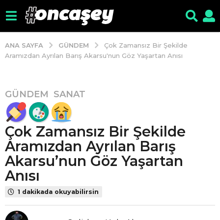
GÜNDEM
ANA SAYFA
Çok Zamansız Bir Şekilde
Aramızdan Ayrılan Barış Akarsu'nun Göz Yaşartan Anısı
GÜNDEM
,
SANAT
8
y
ı
Çok Zamansız Bir Şekilde
l
ö
Aramızdan Ayrılan Barış
n
Akarsu’nun Göz Yaşartan
c
Anısı
e
4
1 dakikada okuyabilirsin
y
ı