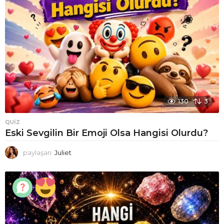
130
3
QUIZ
Eski Sevgilin Bir Emoji Olsa Hangisi Olurdu?
paylaşan
Juliet