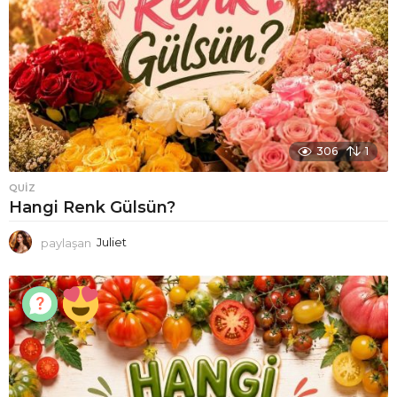
306
1
QUIZ
Hangi Renk Gülsün?
paylaşan
Juliet