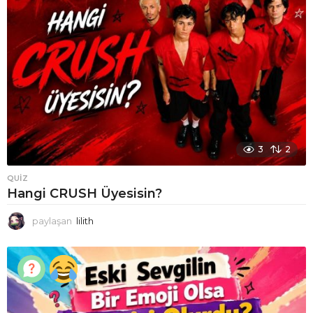
3
2
QUIZ
Hangi CRUSH Üyesisin?
paylaşan
lilith