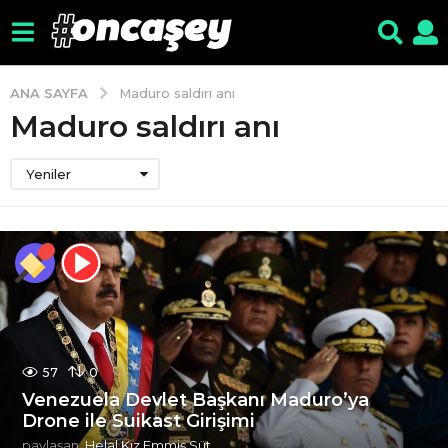
ANA SAYFA
Maduro saldırı anı
Maduro saldırı anı
Yeniler
57
0
Venezuela Devlet Başkanı Maduro’ya
Drone ile Suikast Girişimi
paylaşan
Helal Kız Emmiş Süt