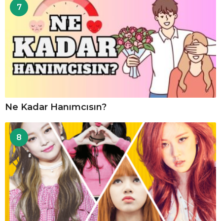
7
Ne Kadar Hanımcısın?
8