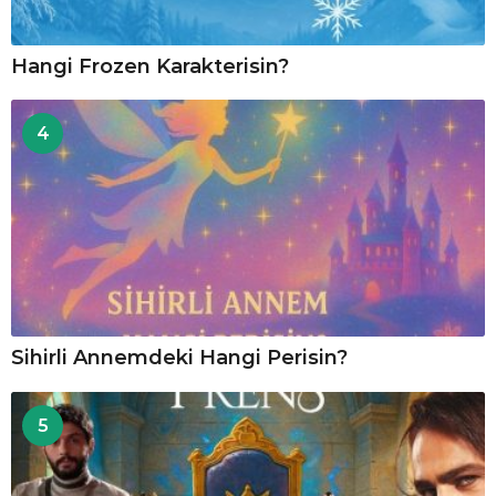
Hangi Frozen Karakterisin?
4
Sihirli Annemdeki Hangi Perisin?
5