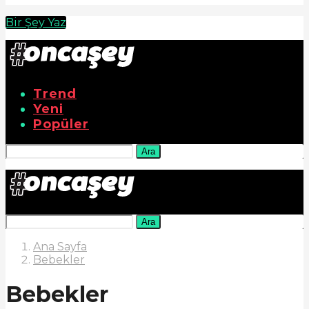
Bir Şey Yaz
Trend
Yeni
Popüler
Ara
Ara
Ana Sayfa
Bebekler
Bebekler