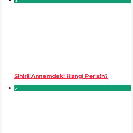
4
Sihirli Annemdeki Hangi Perisin?
5