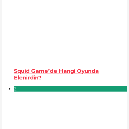
Squid Game’de Hangi Oyunda
Elenirdin?
2