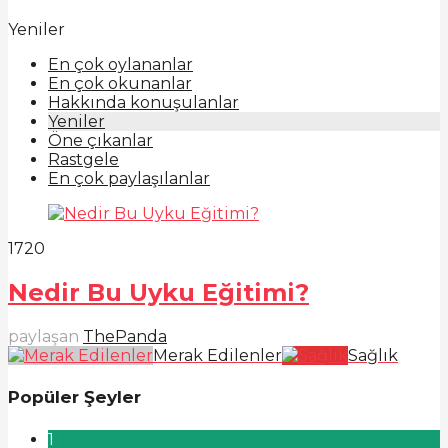
Yeniler
En çok oylananlar
En çok okunanlar
Hakkında konuşulanlar
Yeniler
Öne çıkanlar
Rastgele
En çok paylaşılanlar
172
0
Nedir Bu Uyku Eğitimi?
paylaşan
ThePanda
Merak Edilenler
Sağlık
Popüler Şeyler
1