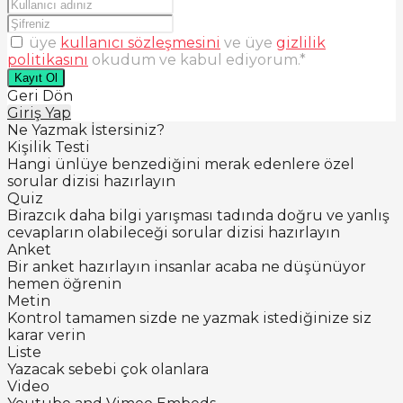
üye
kullanıcı sözleşmesini
ve üye
gizlilik
politikasını
okudum ve kabul ediyorum.
*
Kayıt Ol
Geri Dön
Giriş Yap
Ne Yazmak İstersiniz?
Kişilik Testi
Hangi ünlüye benzediğini merak edenlere özel
sorular dizisi hazırlayın
Quiz
Birazcık daha bilgi yarışması tadında doğru ve yanlış
cevapların olabileceği sorular dizisi hazırlayın
Anket
Bir anket hazırlayın insanlar acaba ne düşünüyor
hemen öğrenin
Metin
Kontrol tamamen sizde ne yazmak istediğinize siz
karar verin
Liste
Yazacak sebebi çok olanlara
Video