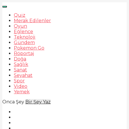
Quiz
Merak Edilenler
Oyun
Eğlence
Teknoloji
Gündem
Pokemon Go
Röportaj
Doğa
Sağlık
Sanat
Seyahat
Spor
Video
Yemek
Onca Şey
Bir Şey Yaz