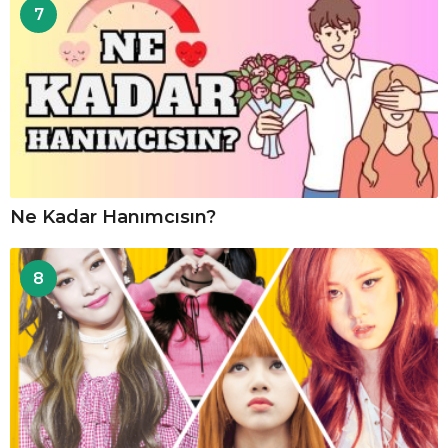
7
Ne Kadar Hanımcısın?
8