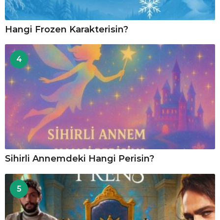
Hangi Frozen Karakterisin?
4
Sihirli Annemdeki Hangi Perisin?
5