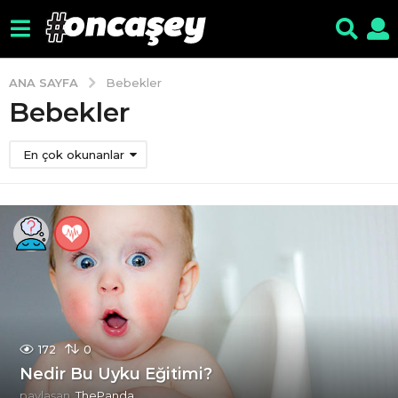
ANA SAYFA
Bebekler
Bebekler
En çok okunanlar
172
0
Nedir Bu Uyku Eğitimi?
paylaşan
ThePanda