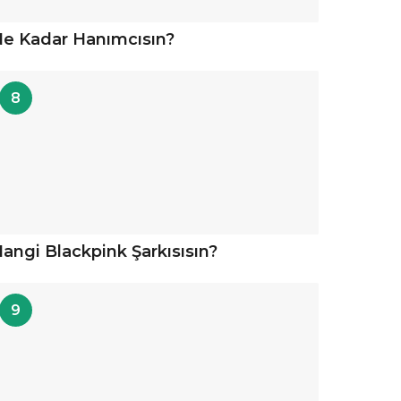
e Kadar Hanımcısın?
8
angi Blackpink Şarkısısın?
9