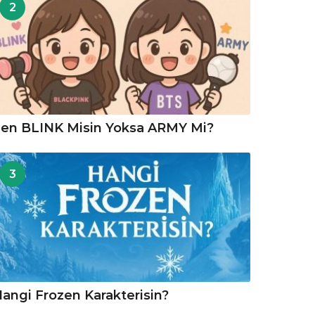
2
en BLINK Misin Yoksa ARMY Mi?
3
angi Frozen Karakterisin?