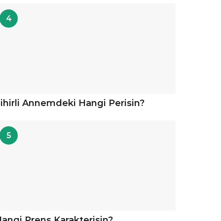
4
ihirli Annemdeki Hangi Perisin?
5
angi Prens Karakterisin?