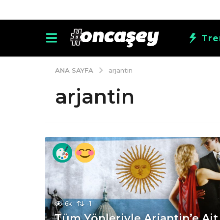
Tre
ANA SAYFA
arjantin
arjantin
6k
-1
Tüm Yönleriyle Arjantin’e Ait