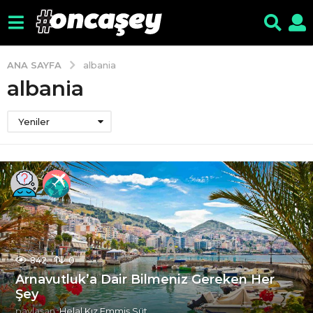
ANA SAYFA
albania
albania
Yeniler
842
0
Arnavutluk’a Dair Bilmeniz Gereken Her
Şey
paylaşan
Helal Kız Emmiş Süt