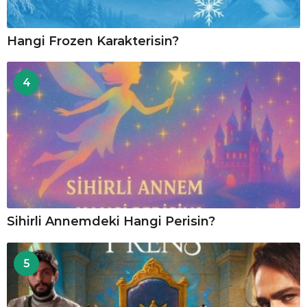
Hangi Frozen Karakterisin?
4
Sihirli Annemdeki Hangi Perisin?
5