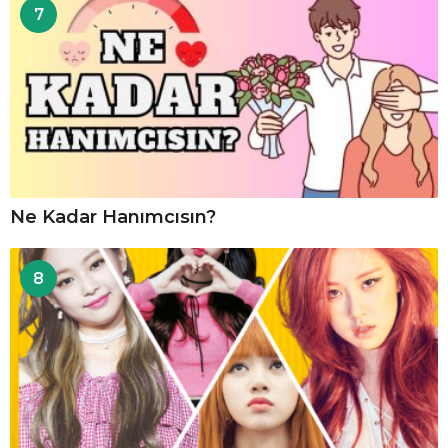
7
Ne Kadar Hanımcısın?
8