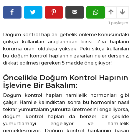
l
l
ö
ö
n
n
c
1
paylaşım
e
c
e
Doğum kontrol hapları, gebelik önleme konusundaki
çokça kullanılan araçlarından birisi. Zira hapların
koruma oranı oldukça yüksek. Peki sıkça kullanılan
bu doğum kontrol haplarının zararları neler derseniz,
dikkat edilmesi gereken 5 madde öne çıkıyor!
Öncelikle Doğum Kontrol Hapının
İşlevine Bir Bakalım:
Doğum kontrol hapları hamilelik hormonları gibi
çalışır. Hamile kalındıktan sonra bu hormonlar nasıl
tekrar yumurtaların yumurta üretmesini engelliyorsa,
doğum kontrol hapları da benzer bir şekilde
yumurtlamayı engelliyor ve hamilelik
gerçekleşmiyor. Doğum kontrol haplarının başarı