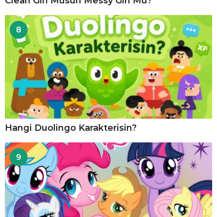
Clean Girl Müsün Messy Girl Mü?
8
Hangi Duolingo Karakterisin?
9