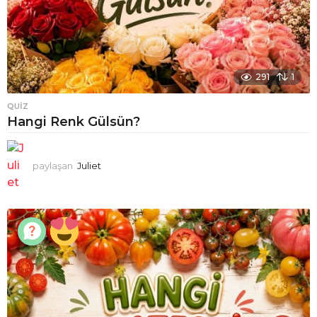
291
1
QUIZ
Hangi Renk Gülsün?
paylaşan
Juliet