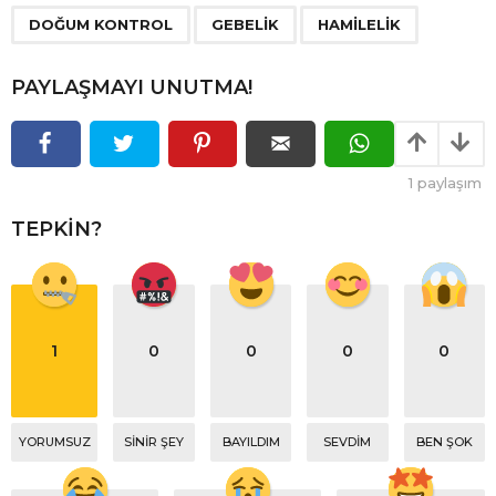
,
,
DOĞUM KONTROL
GEBELIK
HAMILELIK
PAYLAŞMAYI UNUTMA!
1
paylaşım
TEPKIN?
1
0
0
0
0
YORUMSUZ
SINIR ŞEY
BAYILDIM
SEVDIM
BEN ŞOK