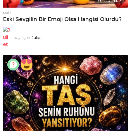
120
3
QUIZ
Eski Sevgilin Bir Emoji Olsa Hangisi Olurdu?
paylaşan
Juliet