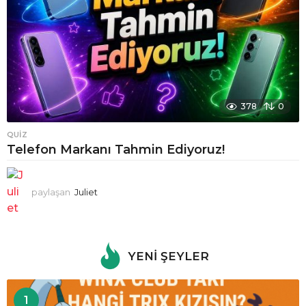
378
0
QUIZ
Telefon Markanı Tahmin Ediyoruz!
paylaşan
Juliet
YENI ŞEYLER
1