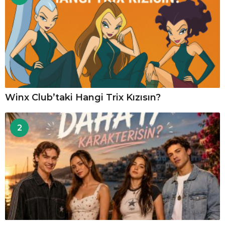
Winx Club’taki Hangi Trix Kızısın?
2