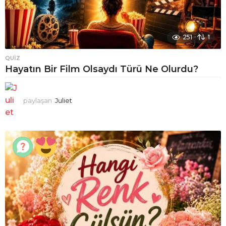
251
1
QUIZ
Hayatın Bir Film Olsaydı Türü Ne Olurdu?
paylaşan
Juliet