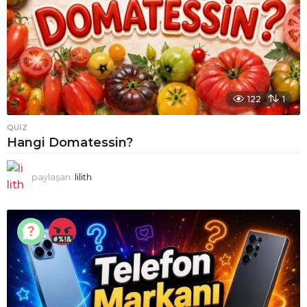
122
1
QUIZ
Hangi Domatessin?
paylaşan
lilith