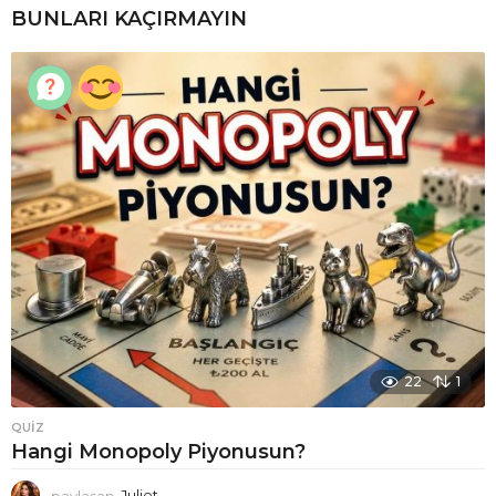
:
BUNLARI KAÇIRMAYIN
22
1
QUIZ
Hangi Monopoly Piyonusun?
paylaşan
Juliet