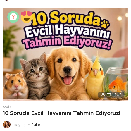
77
1
QUIZ
10 Soruda Evcil Hayvanını Tahmin Ediyoruz!
paylaşan
Juliet