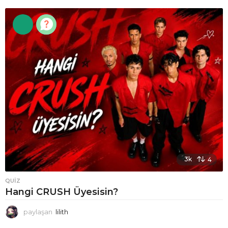
3k
4
QUIZ
Hangi CRUSH Üyesisin?
paylaşan
lilith