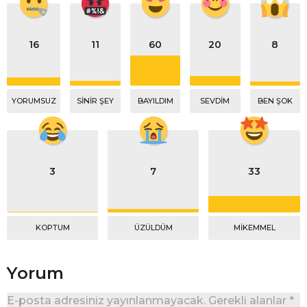
16
11
60
20
8
YORUMSUZ
SINIR ŞEY
BAYILDIM
SEVDIM
BEN ŞOK
3
7
33
KOPTUM
ÜZÜLDÜM
MIKEMMEL
Yorum
E-posta adresiniz yayınlanmayacak.
Gerekli alanlar
*