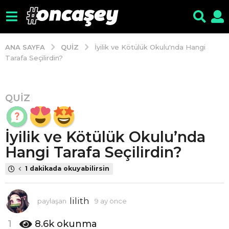
QUIZ
ANA SAYFA
İyilik ve Kötülük Okulu'nda Hangi
Tarafa Seçilirdin?
QUIZ
9
a
y
İyilik ve Kötülük Okulu’nda
ö
n
Hangi Tarafa Seçilirdin?
c
1 dakikada okuyabilirsin
e
9
a
lilith
paylaşan
9 ay önce
9
y
a
y
ö
1
8.6k
okunma