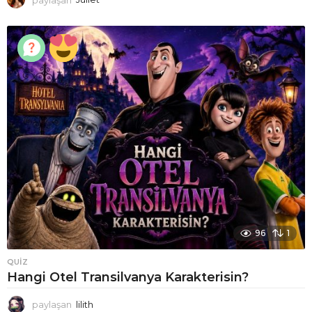
96
1
QUIZ
Hangi Otel Transilvanya Karakterisin?
paylaşan
lilith