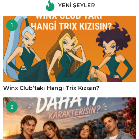
YENI ŞEYLER
1
Winx Club’taki Hangi Trix Kızısın?
2