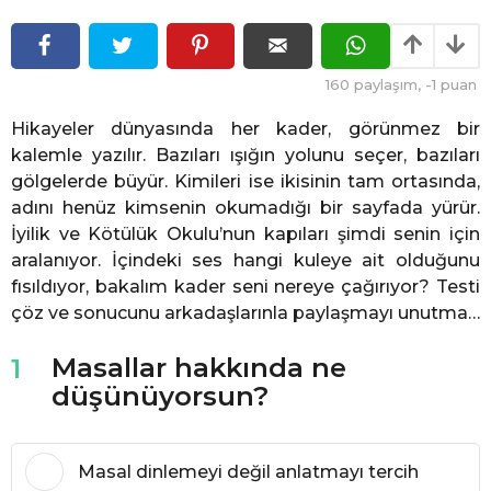
ö
n
n
c
c
e
e
160
paylaşım,
-1
puan
Hikayeler dünyasında her kader, görünmez bir
kalemle yazılır. Bazıları ışığın yolunu seçer, bazıları
gölgelerde büyür. Kimileri ise ikisinin tam ortasında,
adını henüz kimsenin okumadığı bir sayfada yürür.
İyilik ve Kötülük Okulu’nun kapıları şimdi senin için
aralanıyor. İçindeki ses hangi kuleye ait olduğunu
fısıldıyor, bakalım kader seni nereye çağırıyor? Testi
çöz ve sonucunu arkadaşlarınla paylaşmayı unutma…
Masallar hakkında ne
1
düşünüyorsun?
Masal dinlemeyi değil anlatmayı tercih