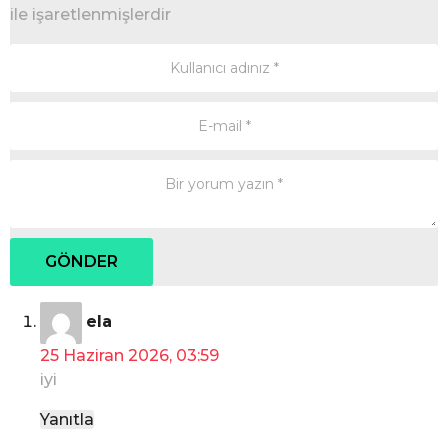
ile işaretlenmişlerdir
d
ela
e
25 Haziran 2026, 03:59
d
iyi
i
k
Yanıtla
i