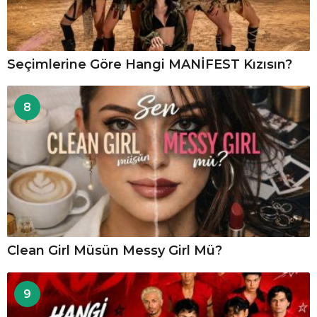
Seçimlerine Göre Hangi MANİFEST Kızısın?
8
Clean Girl Müsün Messy Girl Mü?
9