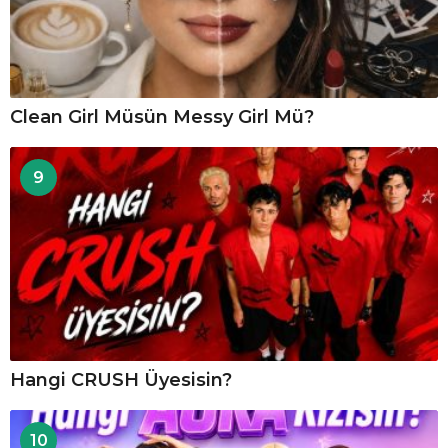
Clean Girl Müsün Messy Girl Mü?
9
Hangi CRUSH Üyesisin?
10