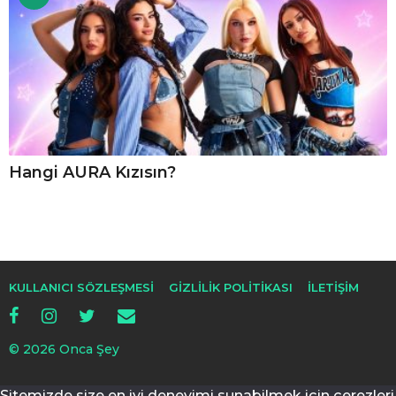
Hangi AURA Kızısın?
KULLANICI SÖZLEŞMESI
GIZLILIK POLITIKASI
İLETIŞIM
© 2026 Onca Şey
Sitemizde size en iyi deneyimi sunabilmek için çerezleri