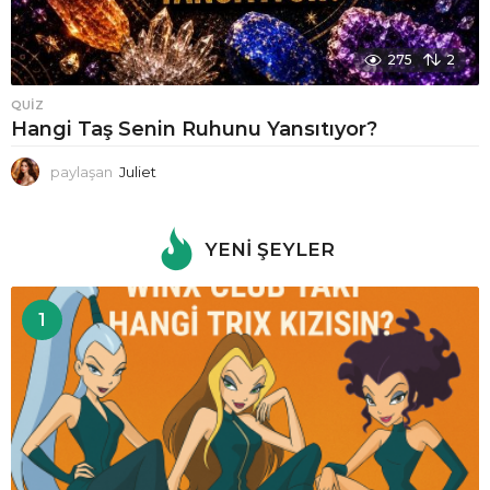
275
2
QUIZ
Hangi Taş Senin Ruhunu Yansıtıyor?
paylaşan
Juliet
YENI ŞEYLER
1