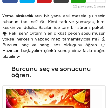
e
c
22
paylaşım,
2
puan
e
Yeme alışkanlıkların bir yana asıl mesele şu senin
ruhunun tadı ne? 😏 Kimi tatlı ve yumuşak, kimi
keskin ve iddialı… Bazıları ise tam bir sürpriz paketi!
🌪️ Peki sen? Ortamın en dikkat çeken sosu musun
yoksa herkesin vazgeçilmez tamamlayıcısı mı? 🍟
Burcunu seç ve hangi sos olduğunu öğren. 👉
Hazırsan başlayalım çünkü sonuç biraz fazla doğru
olabilir 🔥
Burcunu seç ve sonucunu
öğren.