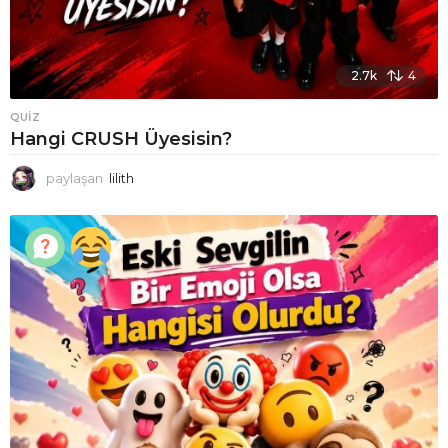
2.7k
4
QUIZ
Hangi CRUSH Üyesisin?
paylaşan
lilith