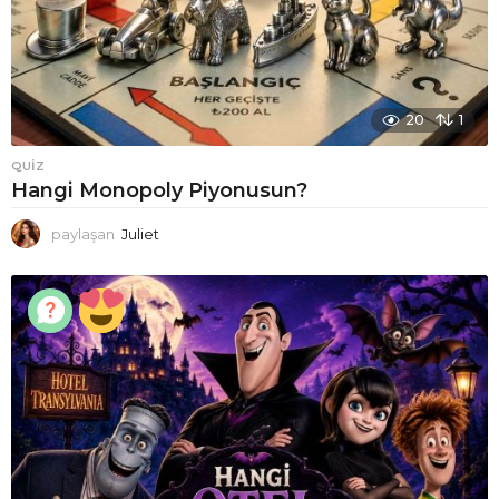
20
1
QUIZ
Hangi Monopoly Piyonusun?
paylaşan
Juliet