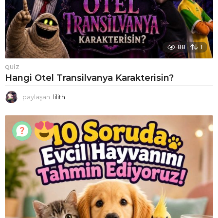
88
1
QUIZ
Hangi Otel Transilvanya Karakterisin?
paylaşan
lilith