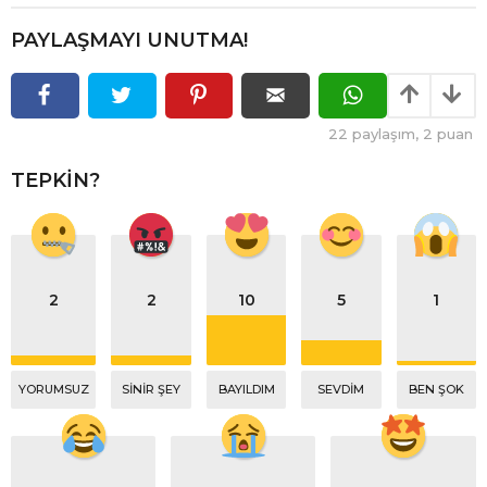
PAYLAŞMAYI UNUTMA!
22
paylaşım,
2
puan
TEPKIN?
2
2
10
5
1
YORUMSUZ
SINIR ŞEY
BAYILDIM
SEVDIM
BEN ŞOK