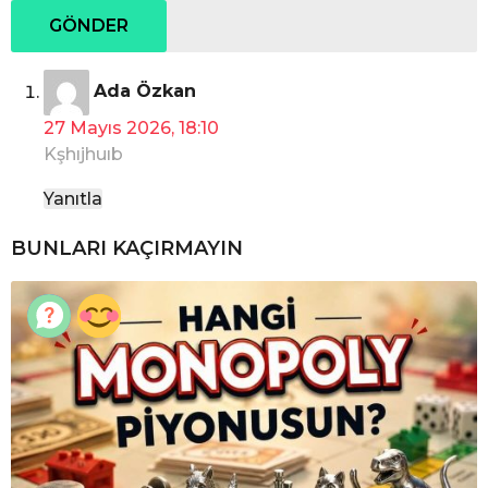
d
Ada Özkan
e
27 Mayıs 2026, 18:10
d
Kşhıjhuıb
i
k
Yanıtla
i
:
BUNLARI KAÇIRMAYIN