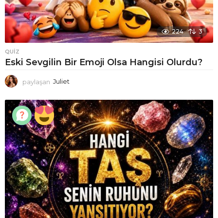
224
3
QUIZ
Eski Sevgilin Bir Emoji Olsa Hangisi Olurdu?
paylaşan
Juliet