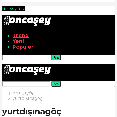
Bir Şey Yaz
Trend
Yeni
Popüler
Ara
Ara
Ana Sayfa
yurtdışınagöç
yurtdışınagöç