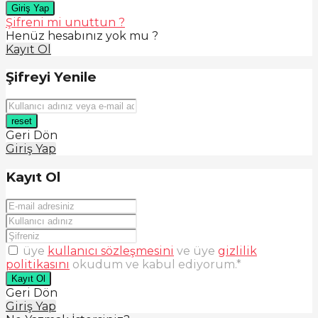
Giriş Yap
Şifreni mi unuttun ?
Henüz hesabınız yok mu ?
Kayıt Ol
Şifreyi Yenile
reset
Geri Dön
Giriş Yap
Kayıt Ol
üye
kullanıcı sözleşmesini
ve üye
gizlilik
politikasını
okudum ve kabul ediyorum.
*
Kayıt Ol
Geri Dön
Giriş Yap