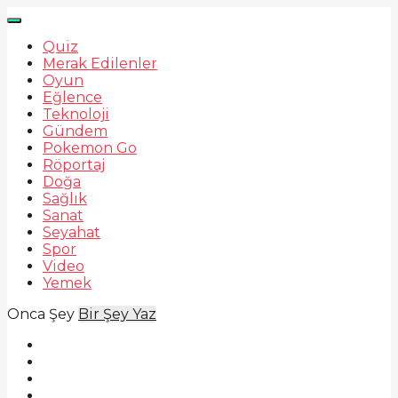
Quiz
Merak Edilenler
Oyun
Eğlence
Teknoloji
Gündem
Pokemon Go
Röportaj
Doğa
Sağlık
Sanat
Seyahat
Spor
Video
Yemek
Onca Şey
Bir Şey Yaz