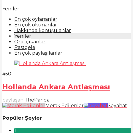
Yeniler
En çok oylananlar
En çok okunanlar
Hakkında konuşulanlar
Yeniler
Öne çıkanlar
Rastgele
En çok paylaşılanlar
45
0
Hollanda Ankara Antlaşması
paylaşan
ThePanda
Merak Edilenler
Seyahat
Popüler Şeyler
1