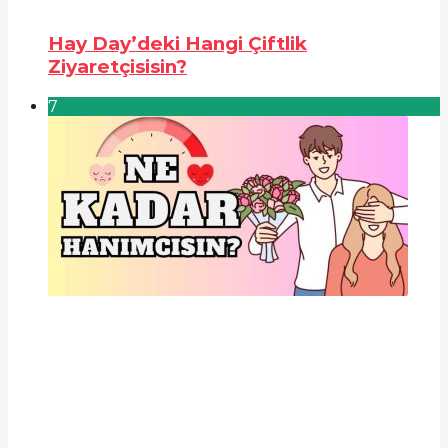
Hay Day’deki Hangi Çiftlik
Ziyaretçisisin?
7