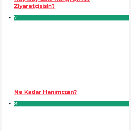
Ziyaretçisisin?
7
Ne Kadar Hanımcısın?
8