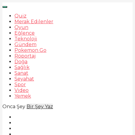
Quiz
Merak Edilenler
Oyun
Eğlence
Teknoloji
Gündem
Pokemon Go
Röportaj
Doğa
Sağlık
Sanat
Seyahat
Spor
Video
Yemek
Onca Şey
Bir Şey Yaz