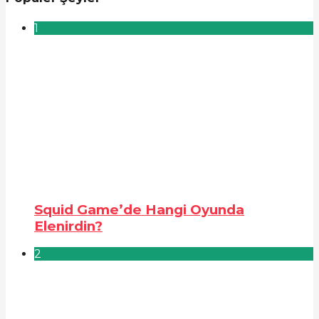
1
Squid Game’de Hangi Oyunda
Elenirdin?
2