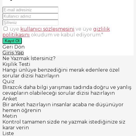
üye
kullanıcı sözleşmesini
ve üye
gizlilik
politikasını
okudum ve kabul ediyorum.
*
Kayıt Ol
Geri Dön
Giriş Yap
Ne Yazmak İstersiniz?
Kişilik Testi
Hangi ünlüye benzediğini merak edenlere özel
sorular dizisi hazırlayın
Quiz
Birazcık daha bilgi yarışması tadında doğru ve yanlış
cevapların olabileceği sorular dizisi hazırlayın
Anket
Bir anket hazırlayın insanlar acaba ne düşünüyor
hemen öğrenin
Metin
Kontrol tamamen sizde ne yazmak istediğinize siz
karar verin
Liste