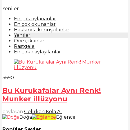
Yeniler
En çok oylananlar
En çok okunanlar
Hakkında konuşulanlar
Yeniler
Öne çıkanlar
Rastgele
En çok paylaşılanlar
369
0
Bu Kurukafalar Aynı Renk!
Munker illüzyonu
paylaşan
Gelirken Kola Al
Doğa
Eğlence
Popüler Şeyler