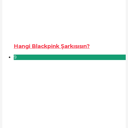
Hangi Blackpink Şarkısısın?
9