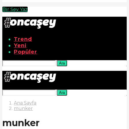
Bir Şey Yaz
Trend
Yeni
Popüler
Ara
Ara
Ana Sayfa
munker
munker