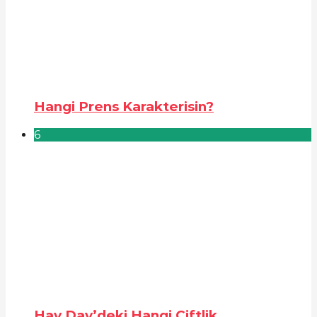
Hangi Prens Karakterisin?
6
Hay Day’deki Hangi Çiftlik