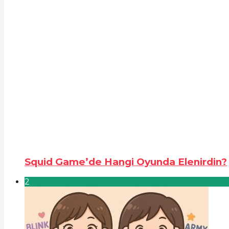
Squid Game’de Hangi Oyunda Elenirdin?
2