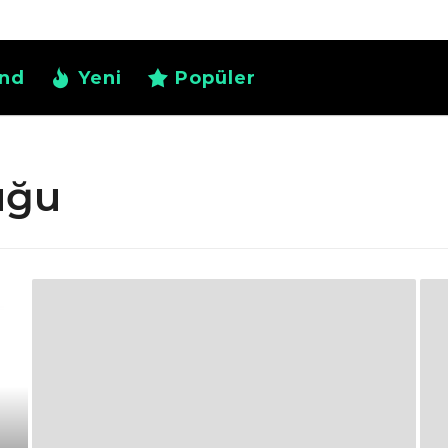
nd
Yeni
Popüler
uğu