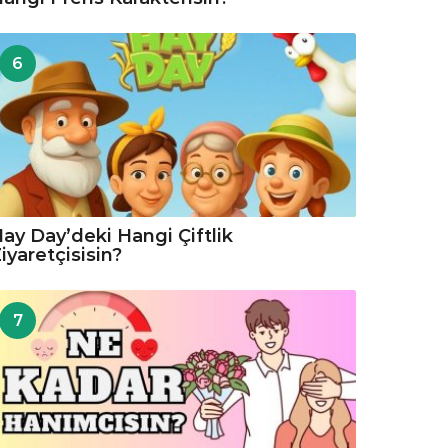
6
ay Day’deki Hangi Çiftlik
iyaretçisisin?
7