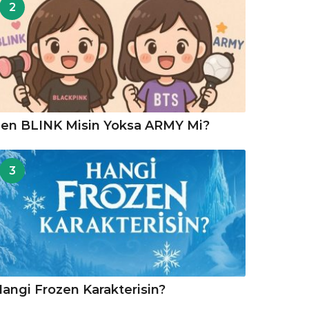
2
en BLINK Misin Yoksa ARMY Mi?
3
angi Frozen Karakterisin?