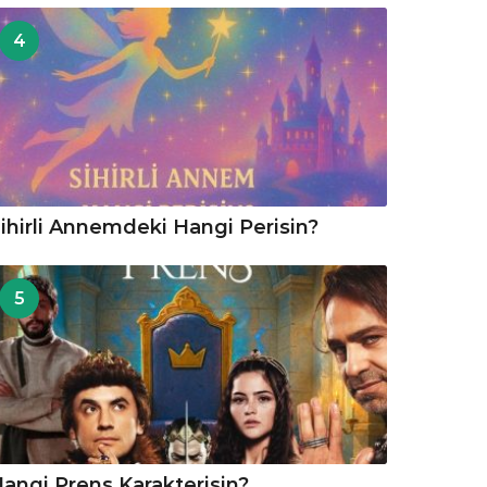
4
ihirli Annemdeki Hangi Perisin?
5
angi Prens Karakterisin?