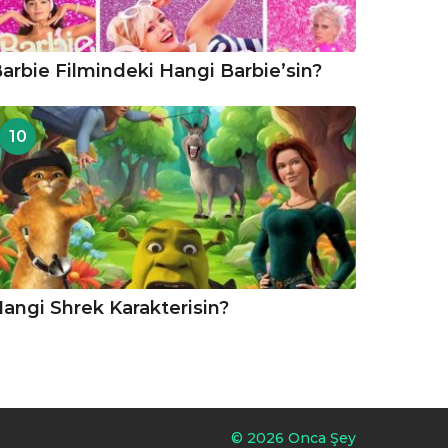
arbie Filmindeki Hangi Barbie’sin?
10
angi Shrek Karakterisin?
© 2026 Onca Şey