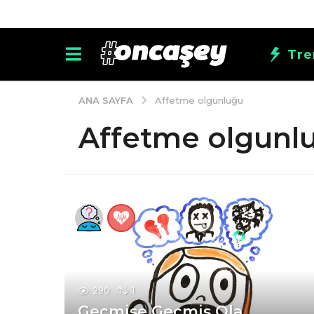
Tre
ANA SAYFA
Affetme olgunluğu
Affetme olgunl
290
1
Geçmişe Geçmiş Ola