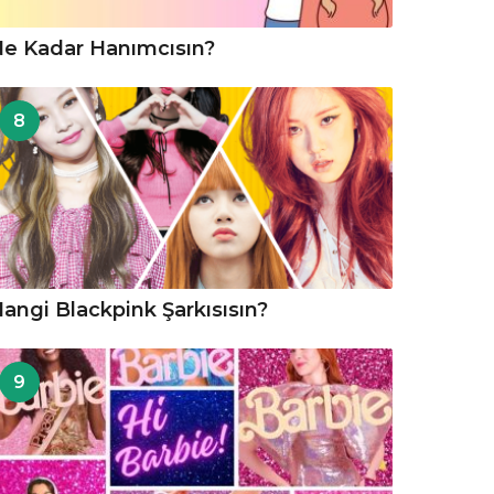
e Kadar Hanımcısın?
8
angi Blackpink Şarkısısın?
9