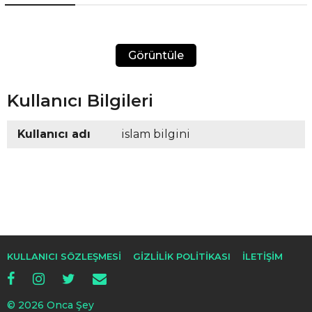
Görüntüle
Kullanıcı Bilgileri
Kullanıcı adı
islam bilgini
KULLANICI SÖZLEŞMESI
GIZLILIK POLITIKASI
İLETIŞIM
© 2026 Onca Şey