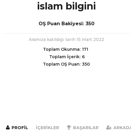
islam bilgini
OŞ Puan Bakiyesi: 350
Aramıza katıldığı tarih 15 Mart 2022
Toplam Okunma:
171
Toplam İçerik:
6
Toplam OŞ Puan:
350
PROFIL
İÇERIKLER
BAŞARILAR
ARKADA