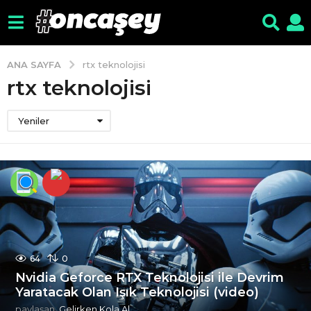
ANA SAYFA
rtx teknolojisi
rtx teknolojisi
Yeniler
64
0
Nvidia Geforce RTX Teknolojisi ile Devrim
Yaratacak Olan Işık Teknolojisi (video)
paylaşan
Gelirken Kola Al