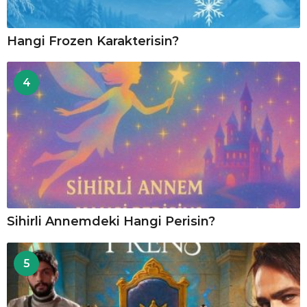
Hangi Frozen Karakterisin?
4
Sihirli Annemdeki Hangi Perisin?
5