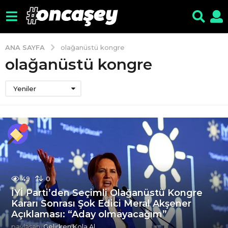
ANA SAYFA
olağanüstü kongre
olağanüstü kongre
Yeniler
49
0
İYİ Parti’den Seçimli Olağanüstü Kongre
Kararı Sonrası Şok Edici Meral Akşener
Açıklaması: “Aday olmayacağım”
paylaşan
Gelirken Kola Al