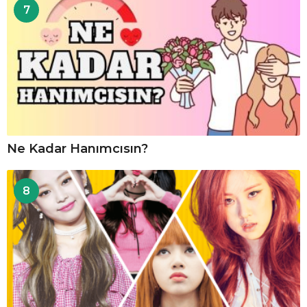
7
Ne Kadar Hanımcısın?
8