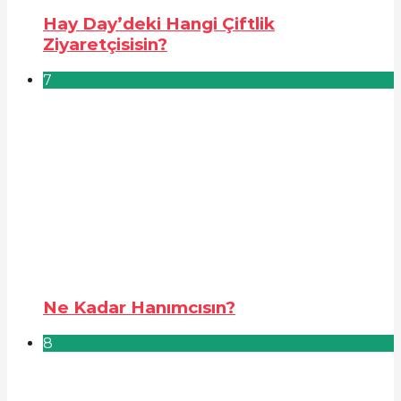
Hay Day’deki Hangi Çiftlik
Ziyaretçisisin?
7
Ne Kadar Hanımcısın?
8