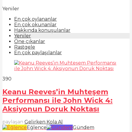
Yeniler
En çok oylananlar
En çok okunanlar
Hakkında konuşulanlar
Yeniler
Öne çıkanlar
Rastgele
En çok paylaşılanlar
39
0
Keanu Reeves’in Muhteşem
Performansı ile John Wick 4:
Aksiyonun Doruk Noktası
paylaşan
Gelirken Kola Al
Eğlence
Gündem