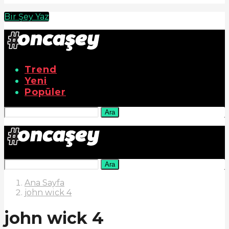
Bir Şey Yaz
Trend
Yeni
Popüler
Ara
Ara
Ana Sayfa
john wick 4
john wick 4