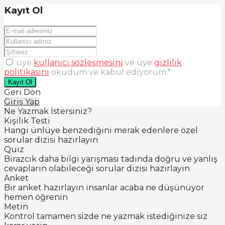
Kayıt Ol
üye
kullanıcı sözleşmesini
ve üye
gizlilik
politikasını
okudum ve kabul ediyorum.
*
Kayıt Ol
Geri Dön
Giriş Yap
Ne Yazmak İstersiniz?
Kişilik Testi
Hangi ünlüye benzediğini merak edenlere özel
sorular dizisi hazırlayın
Quiz
Birazcık daha bilgi yarışması tadında doğru ve yanlış
cevapların olabileceği sorular dizisi hazırlayın
Anket
Bir anket hazırlayın insanlar acaba ne düşünüyor
hemen öğrenin
Metin
Kontrol tamamen sizde ne yazmak istediğinize siz