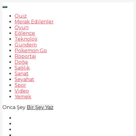
Quiz
Merak Edilenler
Oyun
Eğlence
Teknoloji
Gündem
Pokemon Go
Röportaj
Doğa
Sağlık
Sanat
Seyahat
Spor
Video
Yemek
Onca Şey
Bir Şey Yaz