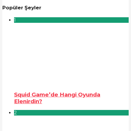
Popüler Şeyler
1
Squid Game’de Hangi Oyunda
Elenirdin?
2