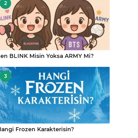
2
en BLINK Misin Yoksa ARMY Mi?
3
angi Frozen Karakterisin?