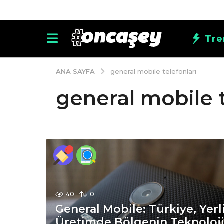
Tre
ANA SAYFA
general mobile telefonları
general mobile t
40
0
General Mobile: Türkiye, Yerl
Üretimde Bölgenin Teknoloj