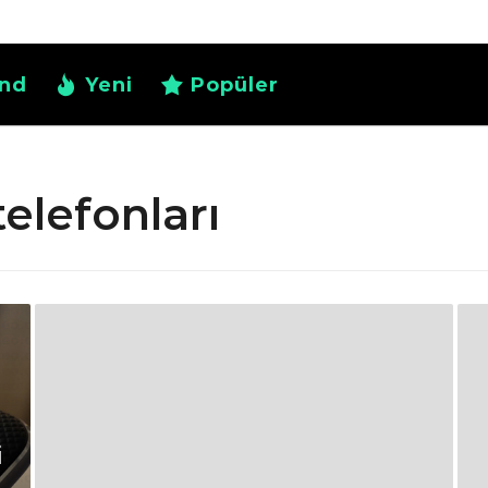
nd
Yeni
Popüler
elefonları
i
i