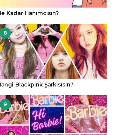
e Kadar Hanımcısın?
8
angi Blackpink Şarkısısın?
9