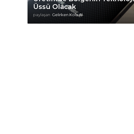
Üssü Olacak
paylaşan
Gelirken Kola Al