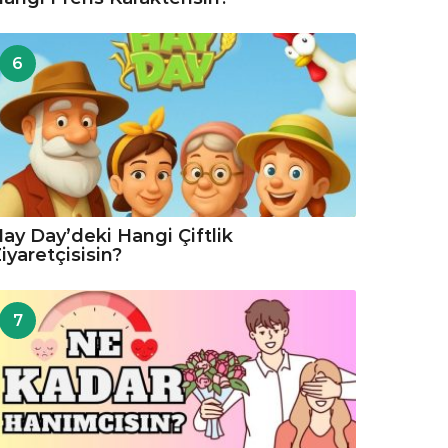
6
ay Day’deki Hangi Çiftlik
iyaretçisisin?
7