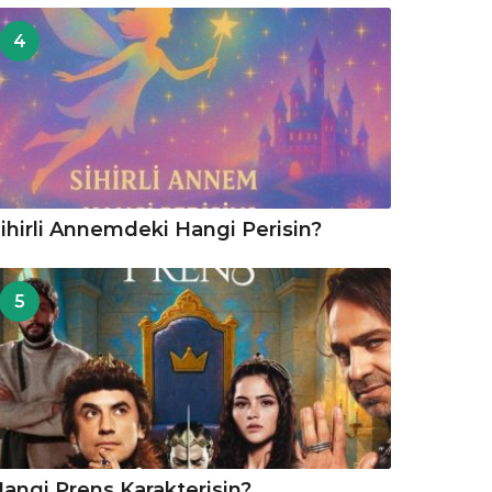
4
ihirli Annemdeki Hangi Perisin?
5
angi Prens Karakterisin?