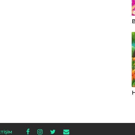
B
H
ETIŞIM