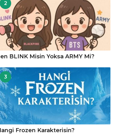
2
en BLINK Misin Yoksa ARMY Mi?
3
angi Frozen Karakterisin?