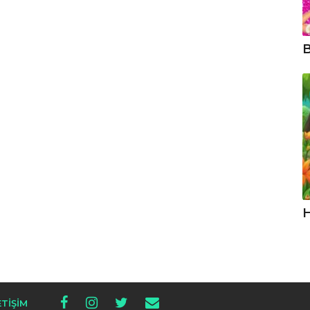
B
H
ETIŞIM