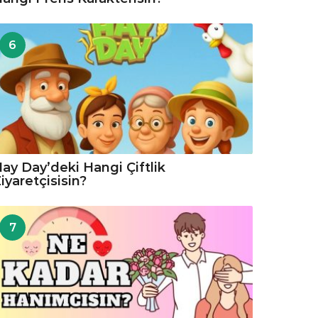
6
ay Day’deki Hangi Çiftlik
iyaretçisisin?
7