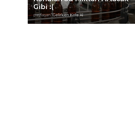
Gibi :(
paylaşan
Gelirken Kola Al