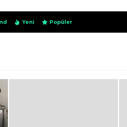
nd
Yeni
Popüler
e