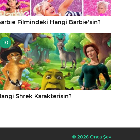
arbie Filmindeki Hangi Barbie’sin?
10
angi Shrek Karakterisin?
© 2026 Onca Şey