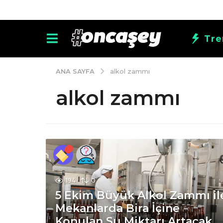
Tre
ANA SAYFA
alkol zammı
alkol zammı
194
0
5 Ekim Büyük Alkol Zammı il
Mekanlarda Bira İçine
Konulan Su Miktarı Artacak