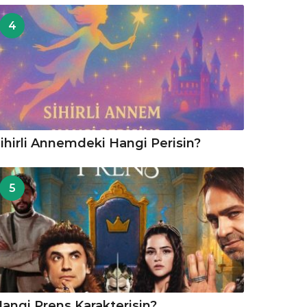
4
ihirli Annemdeki Hangi Perisin?
5
angi Prens Karakterisin?