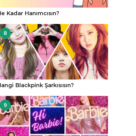
e Kadar Hanımcısın?
8
angi Blackpink Şarkısısın?
9