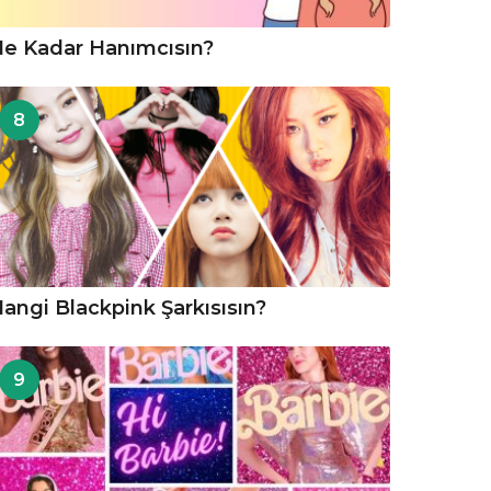
e Kadar Hanımcısın?
8
angi Blackpink Şarkısısın?
9