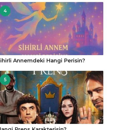
4
ihirli Annemdeki Hangi Perisin?
5
angi Prens Karakterisin?