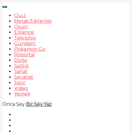
Quiz
Merak Edilenler
Oyun
Eğlence
Teknoloji
Gündem
Pokemon Go
Röportaj
Doğa
Sağlık
Sanat
Seyahat
Spor
Video
Yemek
Onca Şey
Bir Şey Yaz