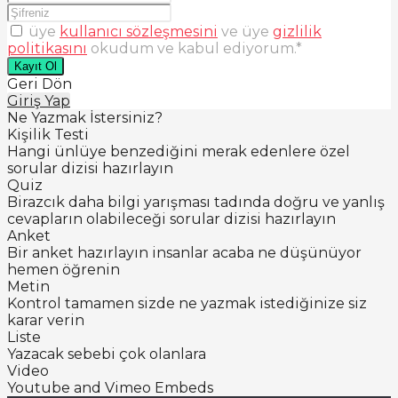
üye
kullanıcı sözleşmesini
ve üye
gizlilik
politikasını
okudum ve kabul ediyorum.
*
Kayıt Ol
Geri Dön
Giriş Yap
Ne Yazmak İstersiniz?
Kişilik Testi
Hangi ünlüye benzediğini merak edenlere özel
sorular dizisi hazırlayın
Quiz
Birazcık daha bilgi yarışması tadında doğru ve yanlış
cevapların olabileceği sorular dizisi hazırlayın
Anket
Bir anket hazırlayın insanlar acaba ne düşünüyor
hemen öğrenin
Metin
Kontrol tamamen sizde ne yazmak istediğinize siz
karar verin
Liste
Yazacak sebebi çok olanlara
Video
Youtube and Vimeo Embeds