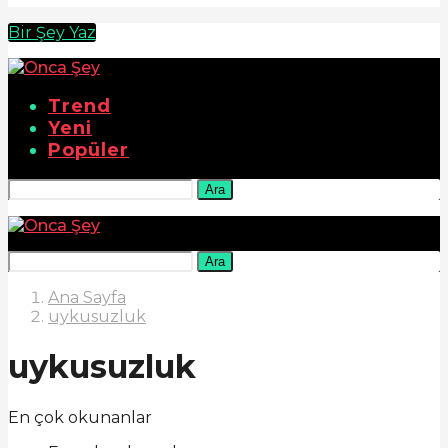
Bir Şey Yaz
Trend
Yeni
Popüler
Ara
Ara
Ana Sayfa
uykusuzluk
uykusuzluk
En çok okunanlar