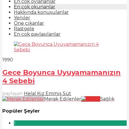
En çok oylananlar
En çok okunanlar
Hakkında konuşulanlar
Yeniler
Öne çıkanlar
Rastgele
En çok paylaşılanlar
199
0
Gece Boyunca Uyuyamamanızın
4 Sebebi
paylaşan
Helal Kız Emmiş Süt
Merak Edilenler
Sağlık
Popüler Şeyler
1