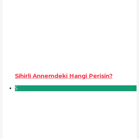
Sihirli Annemdeki Hangi Perisin?
5