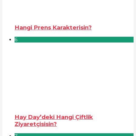
Hangi Prens Karakterisin?
6
Hay Day’deki Hangi Çiftlik
Ziyaretçisisin?