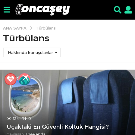
ANA SAYFA
Türbülans
Türbülans
Hakkında konuşulanlar
134
0
Uçaktaki En Güvenli Koltuk Hangisi?
paylaşan
ThePanda