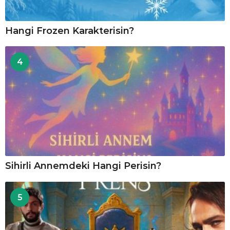
Hangi Frozen Karakterisin?
4
Sihirli Annemdeki Hangi Perisin?
5