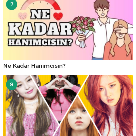
7
Ne Kadar Hanımcısın?
8