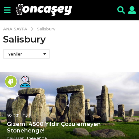
ANA SAYFA
Salisbury
Salisbury
Yeniler
231
1
Gizemi 4500 Yıldır Çözülemeyen
Stonehenge!
paylaşan
ThePanda