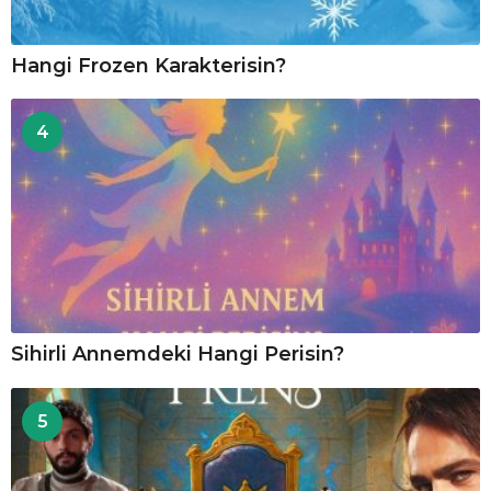
Hangi Frozen Karakterisin?
4
Sihirli Annemdeki Hangi Perisin?
5