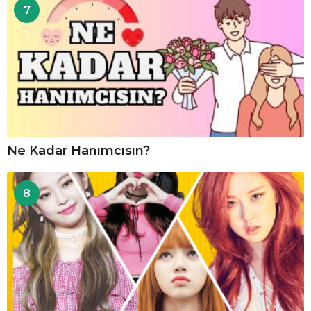
7
Ne Kadar Hanımcısın?
8