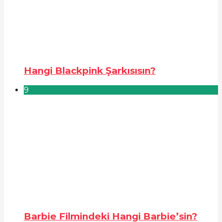
Hangi Blackpink Şarkısısın?
9
Barbie Filmindeki Hangi Barbie’sin?