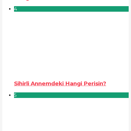
4
Sihirli Annemdeki Hangi Perisin?
5