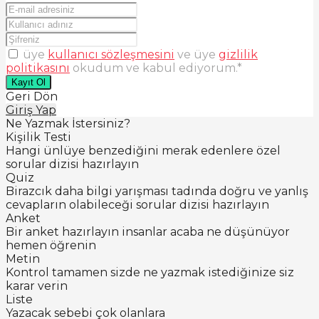
üye
kullanıcı sözleşmesini
ve üye
gizlilik
politikasını
okudum ve kabul ediyorum.
*
Kayıt Ol
Geri Dön
Giriş Yap
Ne Yazmak İstersiniz?
Kişilik Testi
Hangi ünlüye benzediğini merak edenlere özel
sorular dizisi hazırlayın
Quiz
Birazcık daha bilgi yarışması tadında doğru ve yanlış
cevapların olabileceği sorular dizisi hazırlayın
Anket
Bir anket hazırlayın insanlar acaba ne düşünüyor
hemen öğrenin
Metin
Kontrol tamamen sizde ne yazmak istediğinize siz
karar verin
Liste
Yazacak sebebi çok olanlara