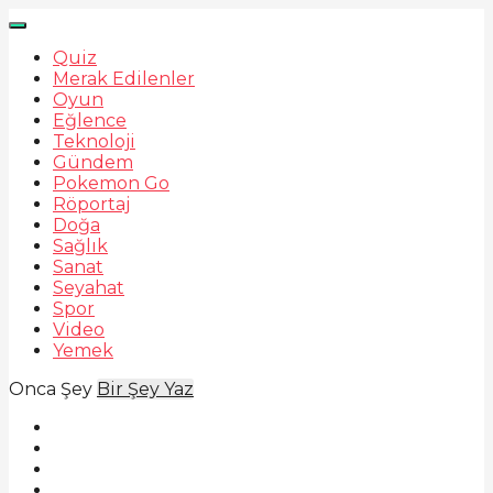
Quiz
Merak Edilenler
Oyun
Eğlence
Teknoloji
Gündem
Pokemon Go
Röportaj
Doğa
Sağlık
Sanat
Seyahat
Spor
Video
Yemek
Onca Şey
Bir Şey Yaz