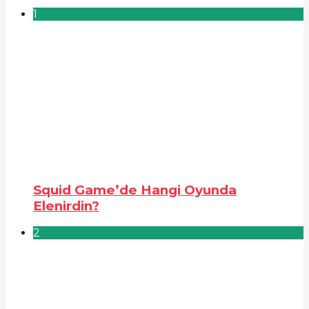
1
Squid Game’de Hangi Oyunda
Elenirdin?
2