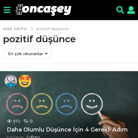
ANA SAYFA
pozitif düşünce
pozitif düşünce
En çok okunanlar
572
0
Daha Olumlu Düşünce İçin 4 Gerekli Adım
paylaşan
Sdfgns