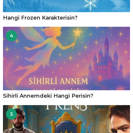
Hangi Frozen Karakterisin?
4
Sihirli Annemdeki Hangi Perisin?
5