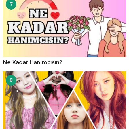
7
Ne Kadar Hanımcısın?
8