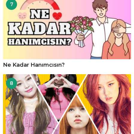
7
Ne Kadar Hanımcısın?
8