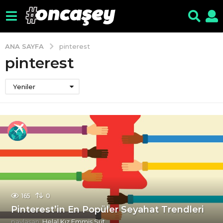
ANA SAYFA
pinterest
pinterest
Yeniler
165
0
Pinterest’in En Popüler Seyahat Trendleri
paylaşan
Helal Kız Emmiş Süt