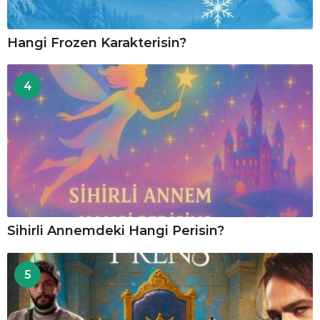
Hangi Frozen Karakterisin?
4
Sihirli Annemdeki Hangi Perisin?
5