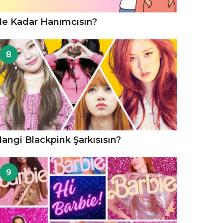
e Kadar Hanımcısın?
8
angi Blackpink Şarkısısın?
9