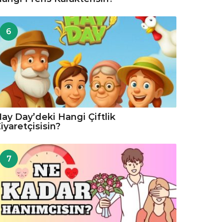
6
ay Day’deki Hangi Çiftlik
iyaretçisisin?
7