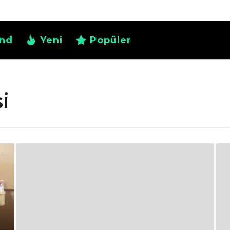
nd
Yeni
Popüler
i