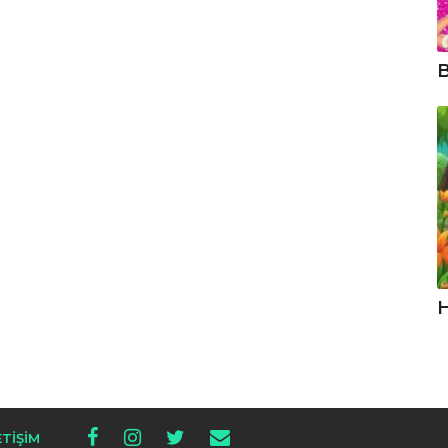
B
H
ETIŞIM