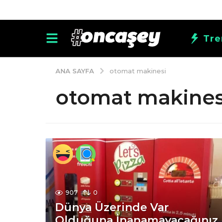
Tre
ANA SAYFA
otomat makinesi
otomat makines
907
0
Dünya Üzerinde Var
Olduğuna İnanamayacağınız