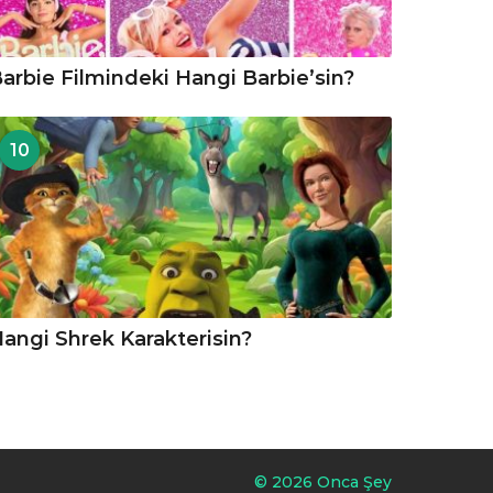
arbie Filmindeki Hangi Barbie’sin?
10
angi Shrek Karakterisin?
© 2026 Onca Şey