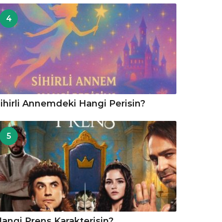
4
ihirli Annemdeki Hangi Perisin?
5
angi Prens Karakterisin?