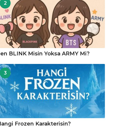
2
en BLINK Misin Yoksa ARMY Mi?
3
angi Frozen Karakterisin?