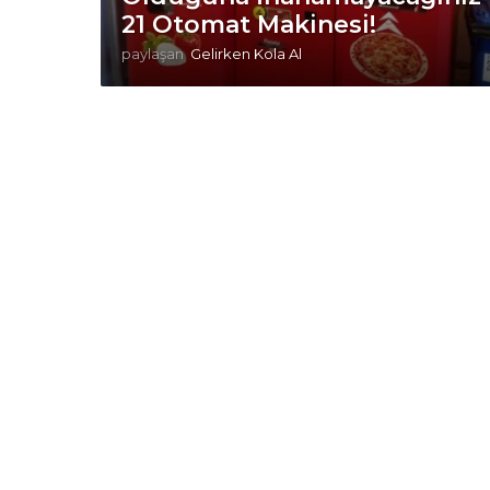
21 Otomat Makinesi!
paylaşan
Gelirken Kola Al