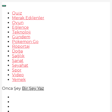
Quiz
Merak Edilenler
Oyun
Eğlence
Teknoloji
Gündem
Pokemon Go
Röportaj
Doğa
Sağlık
Sanat
Seyahat
Spor
Video
Yemek
Onca Şey
Bir Şey Yaz