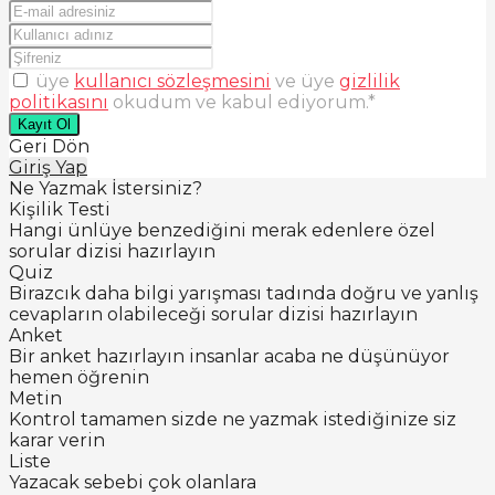
üye
kullanıcı sözleşmesini
ve üye
gizlilik
politikasını
okudum ve kabul ediyorum.
*
Kayıt Ol
Geri Dön
Giriş Yap
Ne Yazmak İstersiniz?
Kişilik Testi
Hangi ünlüye benzediğini merak edenlere özel
sorular dizisi hazırlayın
Quiz
Birazcık daha bilgi yarışması tadında doğru ve yanlış
cevapların olabileceği sorular dizisi hazırlayın
Anket
Bir anket hazırlayın insanlar acaba ne düşünüyor
hemen öğrenin
Metin
Kontrol tamamen sizde ne yazmak istediğinize siz
karar verin
Liste
Yazacak sebebi çok olanlara