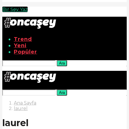
Bir Şey Yaz
Trend
Yeni
Popüler
Ara
Ara
Ana Sayfa
laurel
laurel