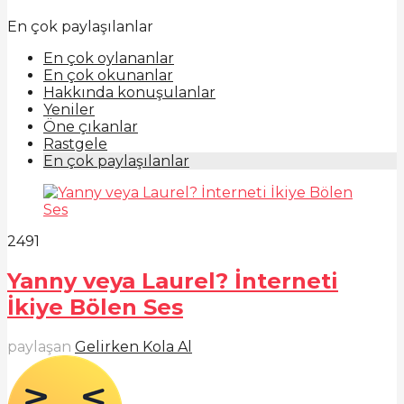
En çok paylaşılanlar
En çok oylananlar
En çok okunanlar
Hakkında konuşulanlar
Yeniler
Öne çıkanlar
Rastgele
En çok paylaşılanlar
249
1
Yanny veya Laurel? İnterneti
İkiye Bölen Ses
paylaşan
Gelirken Kola Al