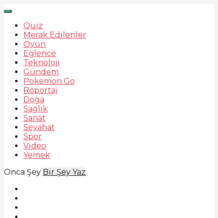
Quiz
Merak Edilenler
Oyun
Eğlence
Teknoloji
Gündem
Pokemon Go
Röportaj
Doğa
Sağlık
Sanat
Seyahat
Spor
Video
Yemek
Onca Şey
Bir Şey Yaz