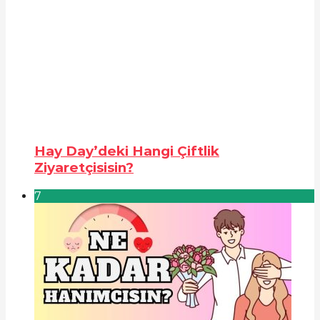
Hay Day’deki Hangi Çiftlik
Ziyaretçisisin?
7