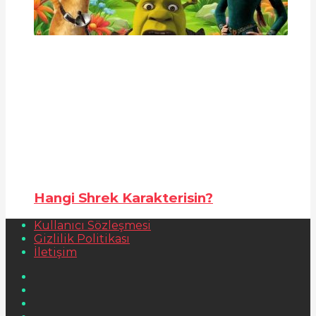
Hangi Shrek Karakterisin?
Kullanıcı Sözleşmesi
Gizlilik Politikası
İletişim