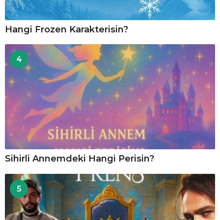
Hangi Frozen Karakterisin?
4
Sihirli Annemdeki Hangi Perisin?
5