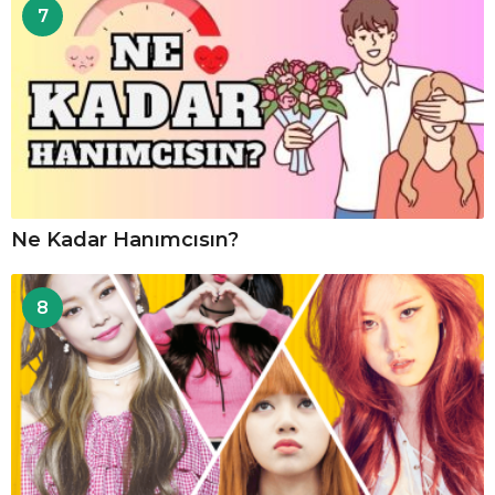
7
Ne Kadar Hanımcısın?
8