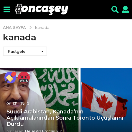
ANA SAYFA
kanada
kanada
Rastgele
131
0
Suudi Arabistan, Kanada’nın
Açıklamalarından Sonra Toronto Uçuşlarını
Durdu
paylaşan
Helal Kız Emmiş Süt