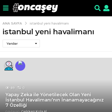
ANA SAYFA
istanbul yeni havalimanı
istanbul yeni havalimanı
Yeniler
89
0
Yapay Zeka ile Yönetilecek Olan Yeni
İstanbul Havalimanı’nın İnanamayacağınız
7 Özelliği
paylaşan
Gelirken Kola Al