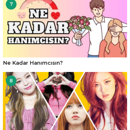
7
Ne Kadar Hanımcısın?
8