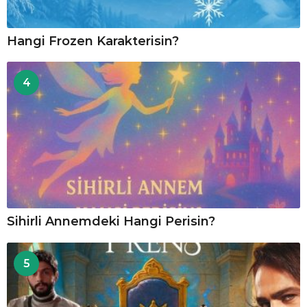
Hangi Frozen Karakterisin?
4
Sihirli Annemdeki Hangi Perisin?
5