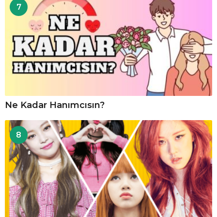
7
Ne Kadar Hanımcısın?
8