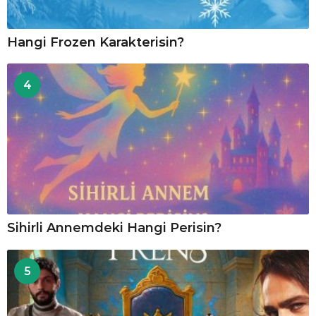
Hangi Frozen Karakterisin?
4
Sihirli Annemdeki Hangi Perisin?
5