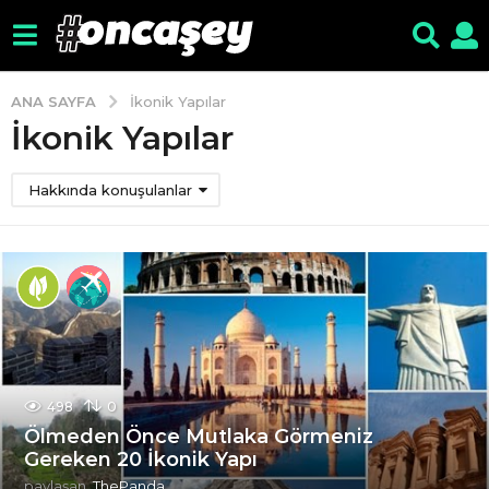
ANA SAYFA
İkonik Yapılar
İkonik Yapılar
Hakkında konuşulanlar
498
0
Ölmeden Önce Mutlaka Görmeniz
Gereken 20 İkonik Yapı
paylaşan
ThePanda