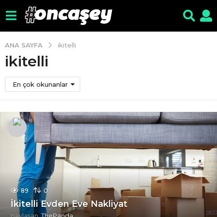
ANA SAYFA
ikitelli
ikitelli
En çok okunanlar
89
0
İkitelli Evden Eve Nakliyat
paylaşan
ThePanda