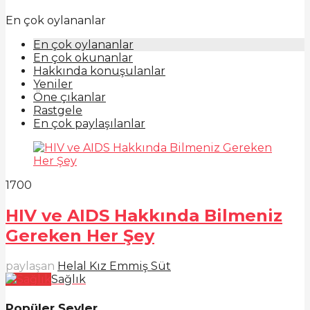
En çok oylananlar
En çok oylananlar
En çok okunanlar
Hakkında konuşulanlar
Yeniler
Öne çıkanlar
Rastgele
En çok paylaşılanlar
170
0
HIV ve AIDS Hakkında Bilmeniz
Gereken Her Şey
paylaşan
Helal Kız Emmiş Süt
Sağlık
Popüler Şeyler