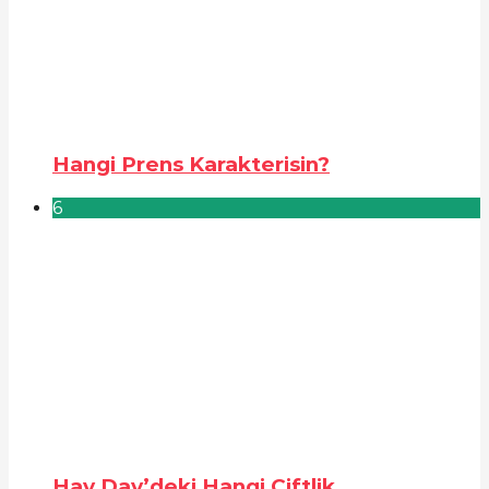
Hangi Prens Karakterisin?
6
Hay Day’deki Hangi Çiftlik