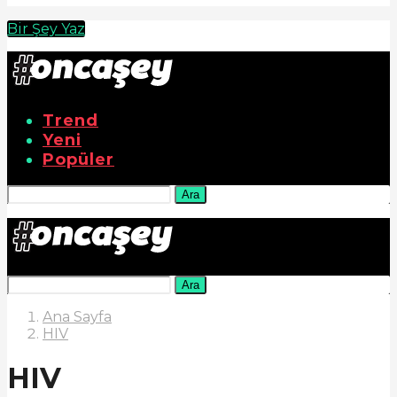
Bir Şey Yaz
Trend
Yeni
Popüler
Ara
Ara
Ana Sayfa
HIV
HIV