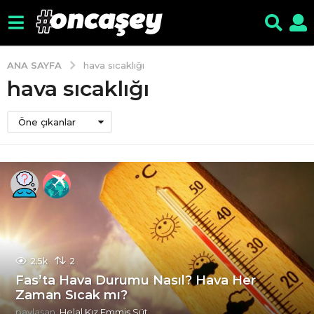
ANA SAYFA
hava sıcaklığı
hava sıcaklığı
Öne çıkanlar
2.5k
2
Fas’ta Hava Durumu Nasıl? Hava Her
Zaman Sıcak mı?
paylaşan
Helal Kız Emmiş Süt