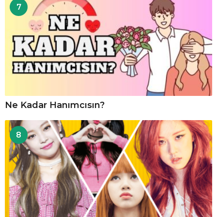
7
Ne Kadar Hanımcısın?
8