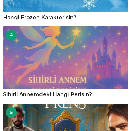
Hangi Frozen Karakterisin?
4
Sihirli Annemdeki Hangi Perisin?
5