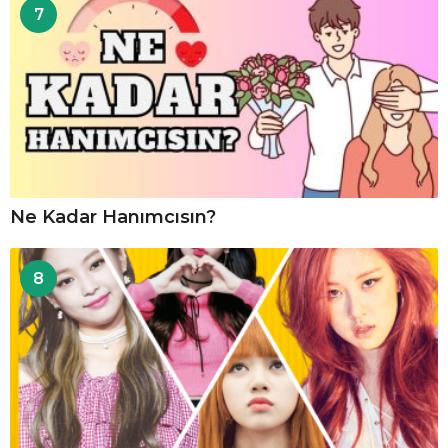
7
Ne Kadar Hanımcısın?
8