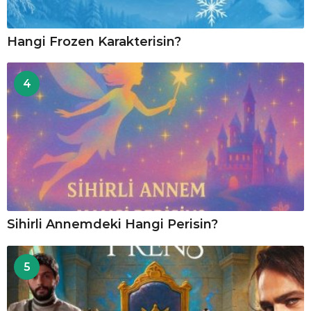
Hangi Frozen Karakterisin?
4
Sihirli Annemdeki Hangi Perisin?
5