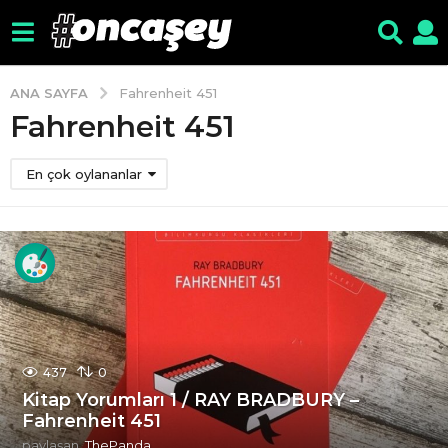
ANA SAYFA
Fahrenheit 451
Fahrenheit 451
En çok oylananlar
437
0
Kitap Yorumları 1 / RAY BRADBURY –
Fahrenheit 451
paylaşan
ThePanda