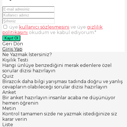
üye
kullanıcı sözleşmesini
ve üye
gizlilik
politikasını
okudum ve kabul ediyorum.
*
Kayıt Ol
Geri Dön
Giriş Yap
Ne Yazmak İstersiniz?
Kişilik Testi
Hangi ünlüye benzediğini merak edenlere özel
sorular dizisi hazırlayın
Quiz
Birazcık daha bilgi yarışması tadında doğru ve yanlış
cevapların olabileceği sorular dizisi hazırlayın
Anket
Bir anket hazırlayın insanlar acaba ne düşünüyor
hemen öğrenin
Metin
Kontrol tamamen sizde ne yazmak istediğinize siz
karar verin
Liste