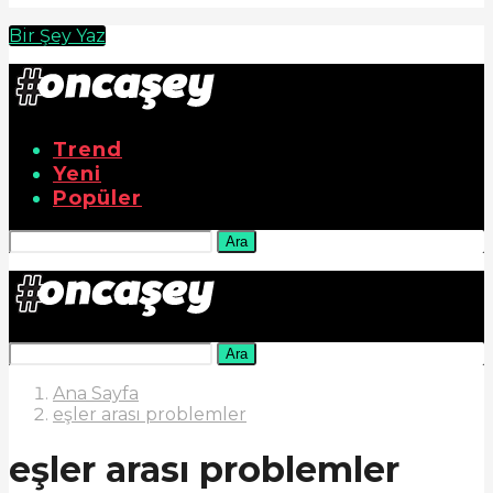
Bir Şey Yaz
Trend
Yeni
Popüler
Ara
Ara
Ana Sayfa
eşler arası problemler
eşler arası problemler