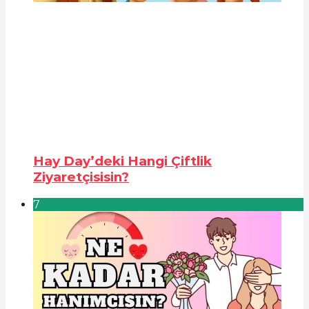
Hay Day’deki Hangi Çiftlik
Ziyaretçisisin?
7