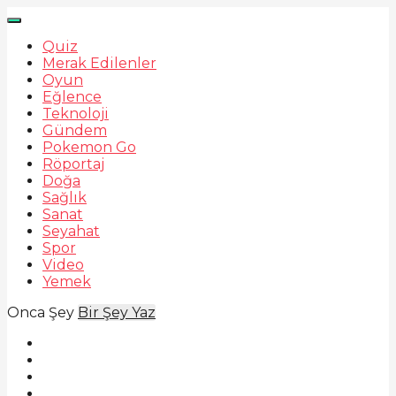
Quiz
Merak Edilenler
Oyun
Eğlence
Teknoloji
Gündem
Pokemon Go
Röportaj
Doğa
Sağlık
Sanat
Seyahat
Spor
Video
Yemek
Onca Şey
Bir Şey Yaz