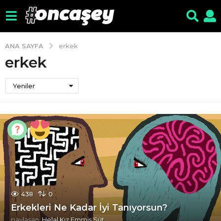
ANA SAYFA
erkek
erkek
Yeniler
438
0
Erkekleri Ne Kadar İyi Tanıyorsun?
paylaşan
Helal Kız Emmiş Süt